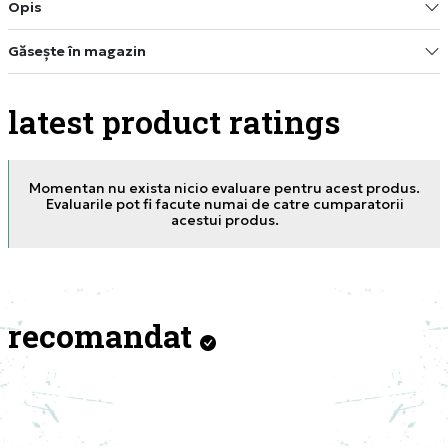
Opis
Găsește în magazin
latest product ratings
Momentan nu exista nicio evaluare pentru acest produs.
Evaluarile pot fi facute numai de catre cumparatorii
acestui produs.
recomandat
JORDA
RIB T
PRET S