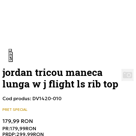
1
2
3
jordan tricou maneca
lunga w j flight ls rib top
Cod produs:
DV1420-010
PRET SPECIAL
179,99
RON
PR:
179,99
RON
PRDP:
299,99
RON