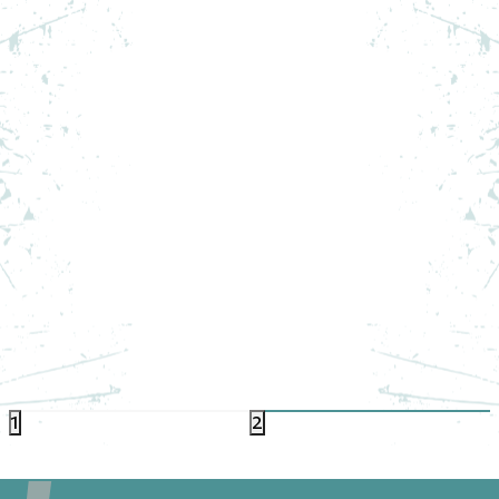
179,99
HT LS
JORDAN TRICOU MANECA LUNGA W J LS KNIT
SLD TOP 2
PRET SPECIAL
129,00
RON
1
2