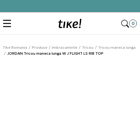
Click&Collect
Des
0
Tike Romania
Produse
Imbracaminte
Tricou
Tricou maneca lunga
JORDAN Tricou maneca lunga W J FLIGHT LS RIB TOP