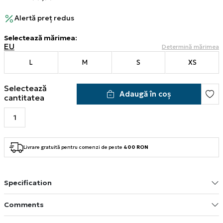
Alertă preț redus
Selectează mărimea
:
EU
Determină mărimea
L
M
S
XS
Selectează
Adaugă în coș
cantitatea
Livrare gratuită pentru comenzi de peste
400 RON
Specification
Comments