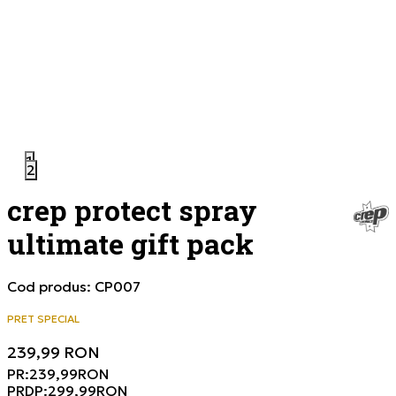
1
2
crep protect spray
ultimate gift pack
Cod produs:
CP007
PRET SPECIAL
239,99
RON
PR:
239,99
RON
PRDP:
299,99
RON