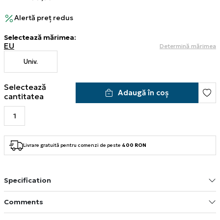
Alertă preț redus
Selectează mărimea
:
EU
Determină mărimea
Univ.
Selectează
Adaugă în coș
cantitatea
Livrare gratuită pentru comenzi de peste
400 RON
Specification
Comments