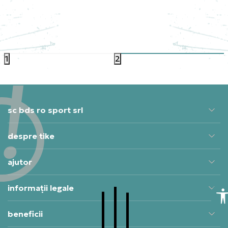
CAN
PRET SPECIAL
79,99
RON
1
2
sc bds ro sport srl
despre tike
ajutor
informații legale
beneficii