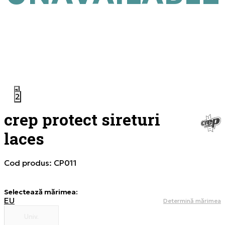
1
2
crep protect sireturi
laces
Cod produs:
CP011
Selectează mărimea
:
EU
Determină mărimea
Univ.