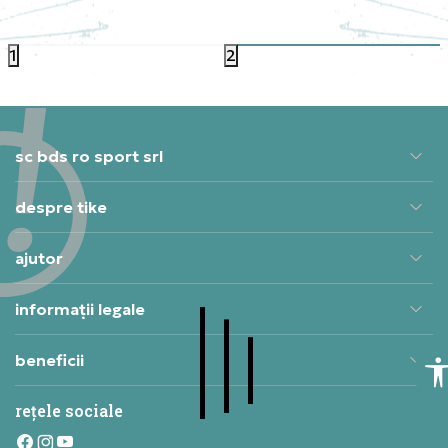
39,99
RON
1
2
sc bds ro sport srl
despre tike
ajutor
informații legale
beneficii
rețele sociale