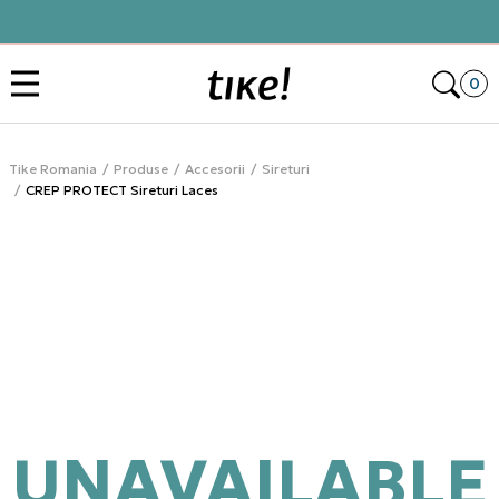
Click&Collect
Des
0
Tike Romania
Produse
Accesorii
Sireturi
CREP PROTECT Sireturi Laces
UNAVAILABLE