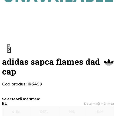
1
2
adidas sapca flames dad
cap
Cod produs:
IR6459
Selectează mărimea
:
EU
Determină mărimea
4-8a.
OSFL
M/L
S/M