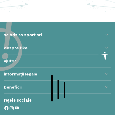
283,49
RON
sc bds ro sport srl
despre tike
ajutor
informații legale
beneficii
rețele sociale