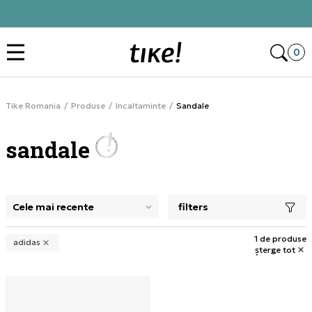
Alătură-te și obține -10% la prima comandă
Des
0
Tike Romania
Produse
Incaltaminte
Sandale
sandale
filters
selectarea unui filtru închide panoul de filtre, încarcă pro
1 de produse
adidas
șterge tot