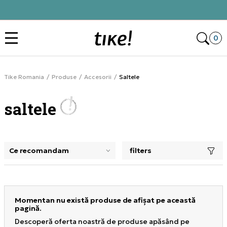
Alătură-te și obține -10% la prima comandă
Des
0
Tike Romania
Produse
Accesorii
Saltele
saltele
filters
selectarea unui filtru închide panoul de filtre, încarcă pro
Momentan nu există produse de afișat pe această
pagină.
Descoperă oferta noastră de produse apăsând pe