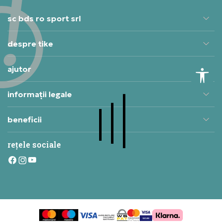
sc bds ro sport srl
despre tike
ajutor
informații legale
beneficii
rețele sociale