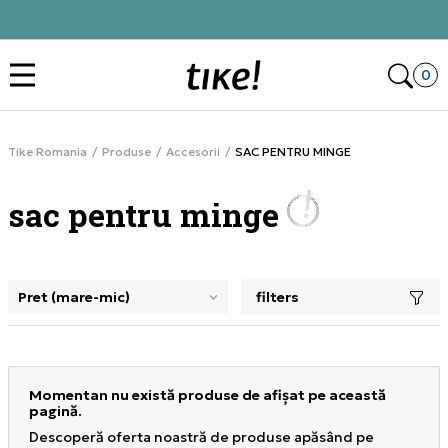
Alătură-te și obține -10% la prima comandă
Des
0
Tike Romania
Produse
Accesorii
SAC PENTRU MINGE
sac pentru minge
filters
selectarea unui filtru închide panoul de filtre, încarcă pro
Momentan nu există produse de afișat pe această
pagină.
Descoperă oferta noastră de produse apăsând pe