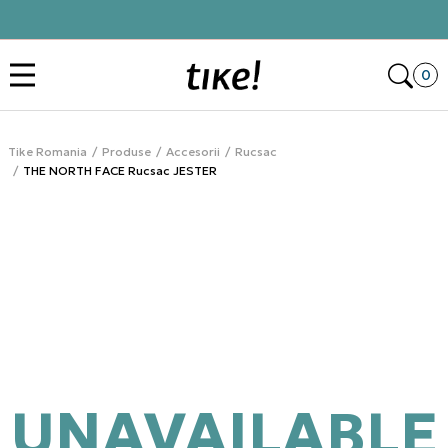
Click&Collect
Des
0
Tike Romania
Produse
Accesorii
Rucsac
THE NORTH FACE Rucsac JESTER
UNAVAILABLE