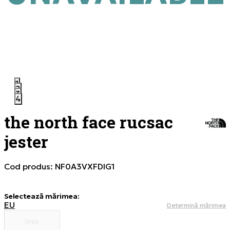
1
2
3
4
the north face rucsac
jester
Cod produs:
NF0A3VXFDIG1
Selectează mărimea
:
EU
Determină mărimea
Univ.