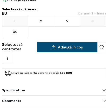
Selectează mărimea
:
EU
Determină mărimea
L
M
S
XL
XS
Selectează
Adaugă în coș
cantitatea
Livrare gratuită pentru comenzi de peste
400 RON
Specification
Comments