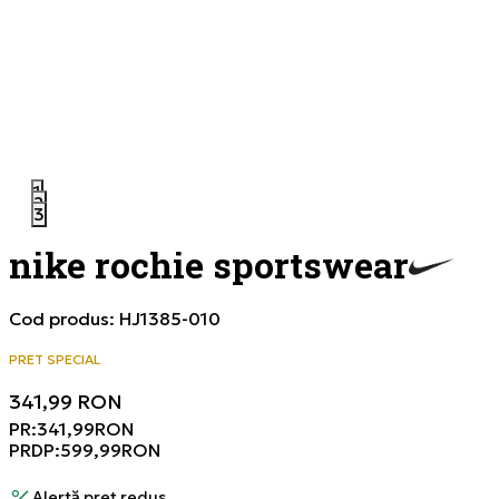
1
2
3
nike rochie sportswear
Cod produs:
HJ1385-010
PRET SPECIAL
341,99
RON
PR:
341,99
RON
PRDP:
599,99
RON
Alertă preț redus