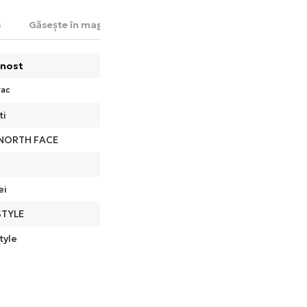
s
Găsește în magazin
nost
rac
ti
NORTH FACE
ei
STYLE
tyle