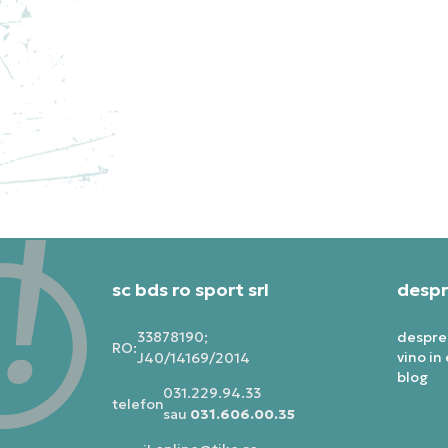
TH
EX
HO
42
sc bds ro sport srl
despr
33878190;
despre
RO:
vino in
J40/14169/2014
blog
031.229.94.33
telefon:
sau
031.606.00.35