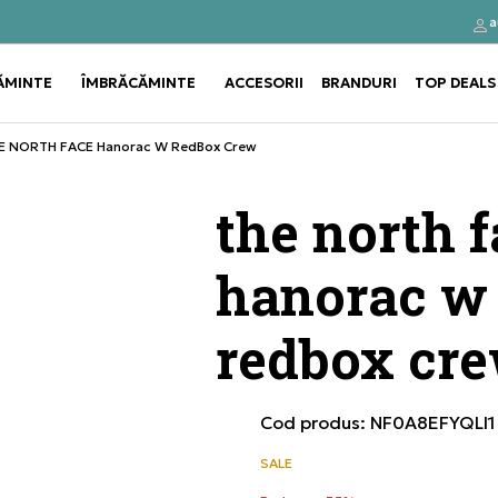
Contactează-ne la
a
ndă cu
031 229 94 33
ĂMINTE
ÎMBRĂCĂMINTE
ACCESORII
BRANDURI
TOP DEALS
Use shift+Enter to open or clos
Use shift+Enter to open or clos
E NORTH FACE Hanorac W RedBox Crew
the north 
hanorac w
redbox cr
Cod produs:
NF0A8EFYQLI1
SALE