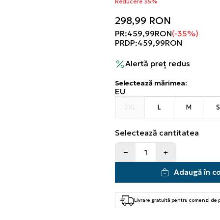
Reducere 35%
298,99
RON
PR:
459,99
RON
(-35%)
PRDP:
459,99
RON
Alertă preț redus
Selectează mărimea
:
EU
2XL
L
M
Selectează cantitatea
Adaugă în c
Livrare gratuită pentru comenzi de