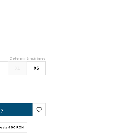
Determină mărimea
S
XL
XS
oș
 peste
400 RON