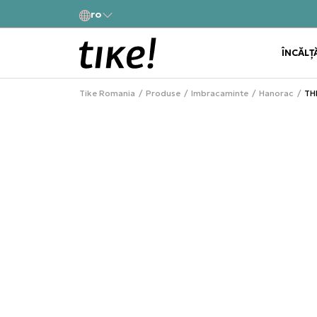
ro
Cumpără acum, plateste mai târziu 3 rate fără dobâ
Klarna
ÎNCĂLȚ
Tike Romania
Produse
Imbracaminte
Hanorac
TH