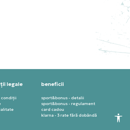
C
ii legale
beneficii
 condiții
sport&bonus - detalii
e
sport&bonus - regulament
alitate
card cadou
klarna - 3 rate fără dobândă