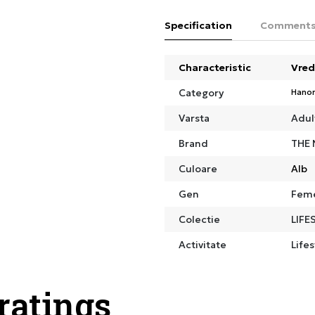
Specification
Comment
Characteristic
Vred
Category
Hano
Varsta
Adul
Brand
THE 
Culoare
Alb
Gen
Fem
Colectie
LIFE
Activitate
Lifes
 ratings