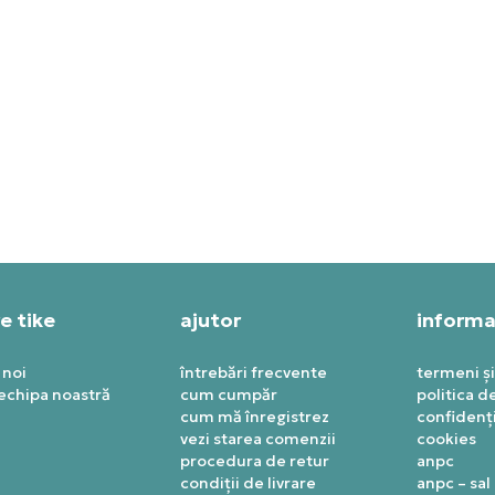
E NORTH FACE HANORAC U
THE NORTH FACE HANORA
PLORE GEAR RELAXED
MOUNTAIN CLEANUP
ODIE
PRET SPECIAL
9,99
RON
296,39
RON
e tike
ajutor
informaț
 noi
întrebări frecvente
termeni și
 echipa noastră
cum cumpăr
politica d
cum mă înregistrez
confidenți
vezi starea comenzii
cookies
procedura de retur
anpc
condiții de livrare
anpc – sal