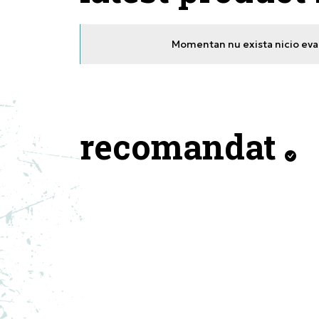
Momentan nu exista nicio eval
recomandat