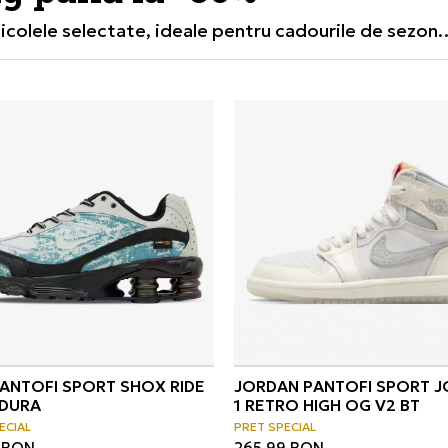
ticolele selectate, ideale pentru cadourile de sezon.
ului, în perioada
02–14.12.2025
.
PANTOFI SPORT SHOX RIDE
JORDAN PANTOFI SPORT 
RDURA
1 RETRO HIGH OG V2 BT
ECIAL
PRET SPECIAL
RON
265,99
RON