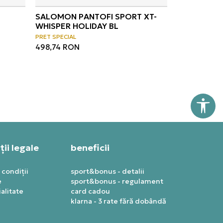
SALOMON PANTOFI SPORT XT-
WHISPER HOLIDAY BL
PRET SPECIAL
498,74
RON
ii legale
beneficii
 condiții
sport&bonus - detalii
e
sport&bonus - regulament
alitate
card cadou
klarna - 3 rate fără dobândă