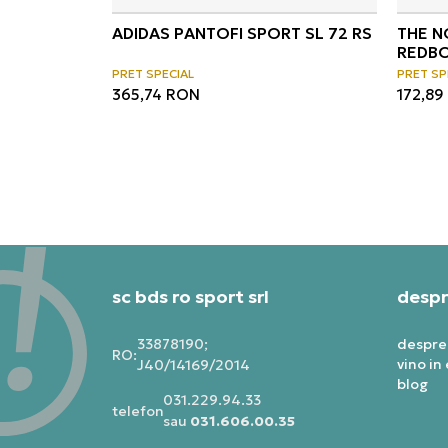
ADIDAS PANTOFI SPORT SL 72 RS
THE N
REDBO
PRET SPECIAL
PRET SP
365,74
RON
172,89
sc bds ro sport srl
despr
33878190;
despre
RO:
vino in
J40/14169/2014
blog
031.229.94.33
telefon:
sau
031.606.00.35