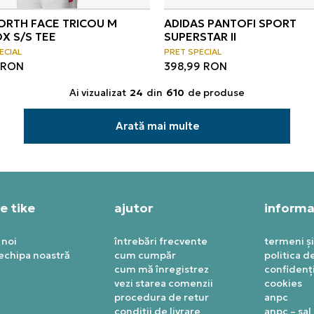
ORTH FACE TRICOU M
ADIDAS PANTOFI SPORT
X S/S TEE
SUPERSTAR II
ECIAL
PRET SPECIAL
RON
398,99
RON
Ai vizualizat
24
din
610
de produse
Arată mai multe
e tike
ajutor
informaț
 noi
întrebări frecvente
termeni și
 echipa noastră
cum cumpăr
politica d
cum mă înregistrez
confidenți
vezi starea comenzii
cookies
procedura de retur
anpc
condiții de livrare
anpc – sal