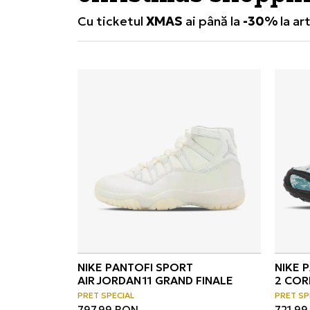
Cu ticketul
XMAS
ai până la
-30%
la ar
Campanie valabilă online, în limita stoc
NIKE PANTOFI SPORT
NIKE 
AIR JORDAN 11 GRAND FINALE
2 CO
PRET SPECIAL
PRET SP
797,99
RON
721,99