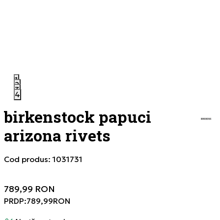
1
2
3
4
birkenstock papuci
arizona rivets
Cod produs:
1031731
789,99
RON
PRDP:
789,99
RON