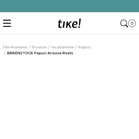
Click&Collect
Des
0
Tike Romania
Produse
Incaltaminte
Papuci
BIRKENSTOCK Papuci Arizona Rivets