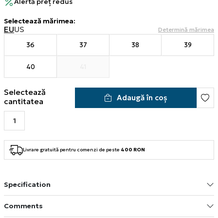
Alertă preț redus
Selectează mărimea
:
EU
US
Determină mărimea
36
37
38
39
40
41
Selectează
Adaugă în coș
cantitatea
Livrare gratuită pentru comenzi de peste
400 RON
Specification
Comments