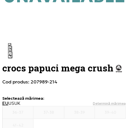
1
2
3
4
crocs papuci mega crush
Cod produs:
207989-214
Selectează mărimea
:
EU
US
UK
Determină mărimea
36-37
37-38
38-39
39-40
41-42