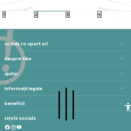
406,99
RON
381,99
1
2
3
4
sc bds ro sport srl
despre tike
ajutor
informații legale
beneficii
rețele sociale