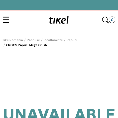
Click&Collect
Des
0
Tike Romania
Produse
Incaltaminte
Papuci
CROCS Papuci Mega Crush
UNAVAILABLE