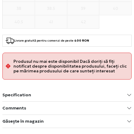
38
38.5
39
40
40.5
41
42
Livrare gratuită pentru comenzi de peste
400 RON
Produsul nu mai este disponibil Dacă doriți să fiți
notificat despre disponibilitatea produsului, faceți clic
pe mărimea produsului de care sunteți interesat
Specification
Comments
Găsește în magazin