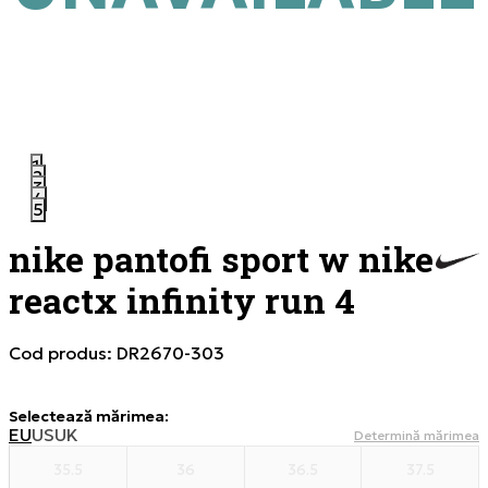
1
2
3
4
5
nike pantofi sport w nike
reactx infinity run 4
Cod produs:
DR2670-303
Selectează mărimea
:
EU
US
UK
Determină mărimea
35.5
36
36.5
37.5