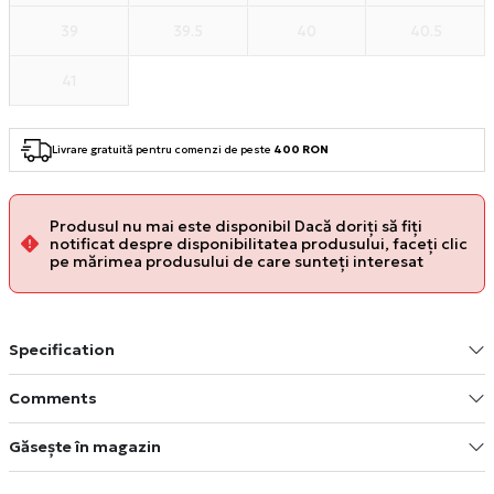
39
39.5
40
40.5
41
Livrare gratuită pentru comenzi de peste
400 RON
Produsul nu mai este disponibil Dacă doriți să fiți
notificat despre disponibilitatea produsului, faceți clic
pe mărimea produsului de care sunteți interesat
Specification
Comments
Găsește în magazin