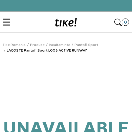
Click&Collect
Des
0
Tike Romania
Produse
Incaltaminte
Pantofi Sport
LACOSTE Pantofi Sport L003 ACTIVE RUNWAY
UNAVAILABLE