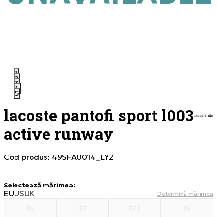
1
2
3
4
5
lacoste pantofi sport l003
active runway
Cod produs:
49SFA0014_LY2
Selectează mărimea
:
EU
US
UK
Determină mărimea
36
37
37.5
38