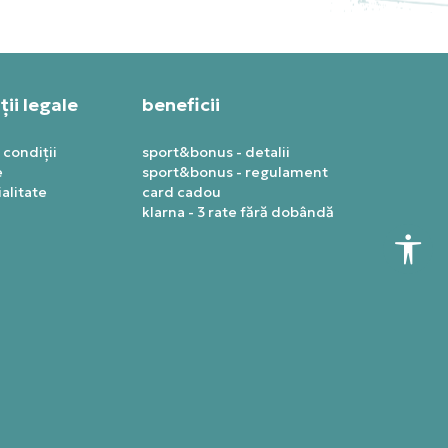
ii legale
beneficii
 condiții
sport&bonus - detalii
e
sport&bonus - regulament
alitate
card cadou
klarna - 3 rate fără dobândă