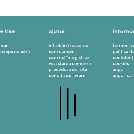
e tike
ajutor
informaț
 noi
întrebări frecvente
termeni și
 echipa noastră
cum cumpăr
politica d
cum mă înregistrez
confidenți
vezi starea comenzii
cookies
procedura de retur
anpc
condiții de livrare
anpc – sal