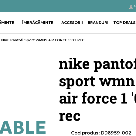
a
Click&Collect
Cumpă
ĂMINTE
ÎMBRĂCĂMINTE
ACCESORII
BRANDURI
TOP DEALS
Use shift+Enter to open or clos
Use shift+Enter to open or clos
NIKE Pantofi Sport WMNS AIR FORCE 1 '07 REC
nike pantof
sport wmn
air force 1 
rec
ABLE
Cod produs:
DD8959-002