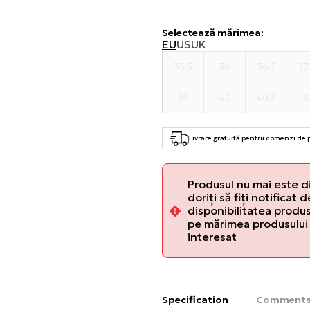
Selectează mărimea
:
EU
US
UK
35.5
36
36.5
37
39
40
40.5
4
Livrare gratuită pentru comenzi de
Produsul nu mai este d
doriți să fiți notificat 
disponibilitatea produsu
pe mărimea produsului 
interesat
Specification
Comment