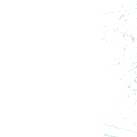
S
NIKE PANTOFI SPORT AIR
JORDAN 13 RETRO “WHITE
AND UNIVERSITY RED”
999,99
RON