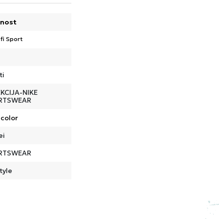
nost
fi Sport
ti
KCIJA-NIKE
RTSWEAR
icolor
ei
RTSWEAR
tyle