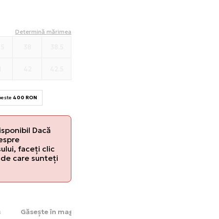
Determină mărimea
.5
38
38.5
1
42
42.5
 peste
400 RON
isponibil Dacă
despre
lui, faceți clic
de care sunteți
s
Găsește în magazin