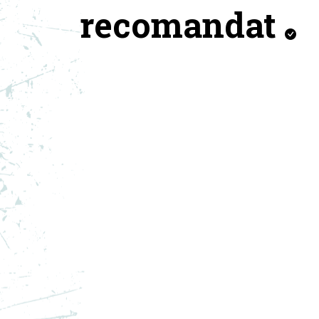
recomandat
NIKE PANTOFI SPORT
NI
PEGASUS PREMIUM
JO
1.099,99
RON
1.0