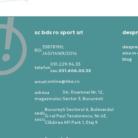
sc bds ro sport srl
despr
33878190;
despre
RO:
vino in
J40/14169/2014
blog
031.229.94.33
telefon:
sau
031.606.00.35
online@tike.ro
email:
Str. Doamnei Nr. 12,
adresa
magazinului:
Sector 3, Bucuresti
Bucureşti Sectorul 6, Bulevardul
sediu
G-ral Paul Teodorescu, Nr.4E,
social:
Clădirea AFI Park 1, Etaj 9