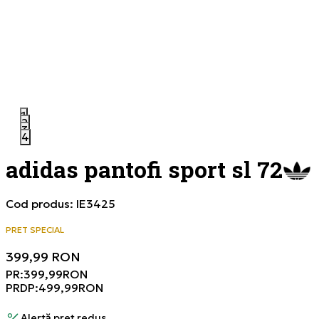
1
2
3
4
adidas pantofi sport sl 72
Cod produs:
IE3425
PRET SPECIAL
399,99
RON
PR:
399,99
RON
PRDP:
499,99
RON
Alertă preț redus