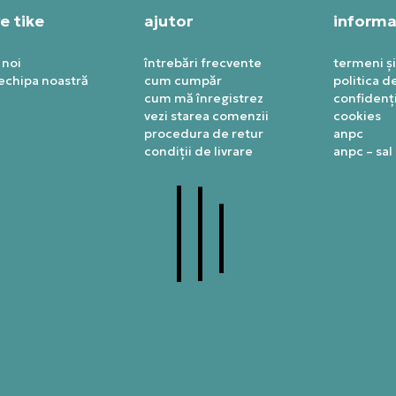
e tike
ajutor
informaț
 noi
întrebări frecvente
termeni și
 echipa noastră
cum cumpăr
politica d
cum mă înregistrez
confidenți
vezi starea comenzii
cookies
procedura de retur
anpc
condiții de livrare
anpc – sal