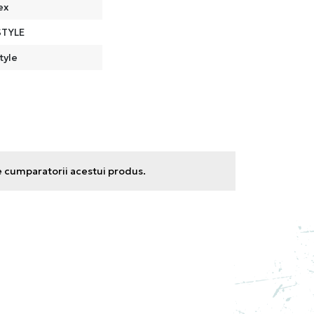
ex
STYLE
tyle
e cumparatorii acestui produs.