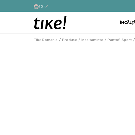
a
ro
Alătură-te și obține -10% la prima comandă
ÎNCĂLȚ
Tike Romania
Produse
Incaltaminte
Pantofi Sport