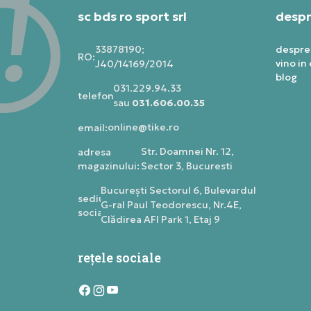
sc bds ro sport srl
despr
33878190;
despre
RO:
vino in
J40/14169/2014
blog
031.229.94.33
telefon:
sau
031.606.00.35
online@tike.ro
email:
Str. Doamnei Nr. 12,
adresa
magazinului:
Sector 3, Bucuresti
Bucureşti Sectorul 6, Bulevardul
sediu
G-ral Paul Teodorescu, Nr.4E,
social:
Clădirea AFI Park 1, Etaj 9
rețele sociale