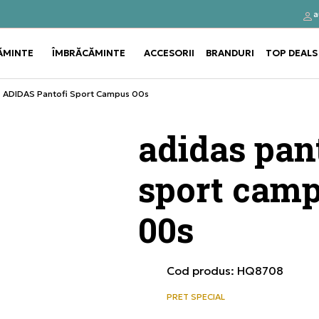
a
Click&Collect
Cumpă
ĂMINTE
ÎMBRĂCĂMINTE
ACCESORII
BRANDURI
TOP DEALS
Use shift+Enter to open or clos
Use shift+Enter to open or clos
ADIDAS Pantofi Sport Campus 00s
adidas pan
sport cam
00s
Cod produs:
HQ8708
PRET SPECIAL