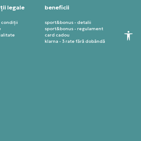
ii legale
beneficii
 condiții
sport&bonus - detalii
e
sport&bonus - regulament
alitate
card cadou
klarna - 3 rate fără dobândă