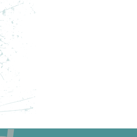
ADIDAS PANTOFI SPORT Y-3
AD
GENDO BOOT
GE
PRET SPECIAL
PRE
2.750,39
RON
1.5