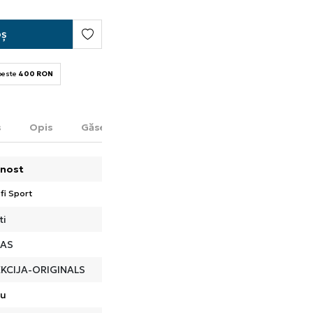
oș
 peste
400 RON
s
Opis
Găsește în magazin
nost
fi Sport
ti
DAS
KCIJA-ORIGINALS
ru