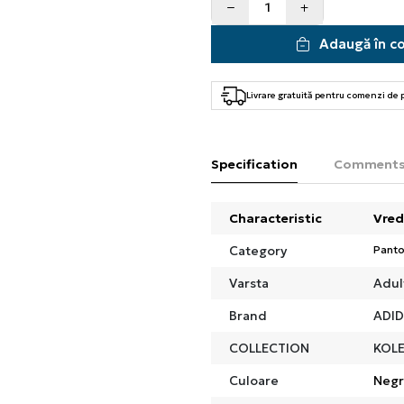
Adaugă în c
Livrare gratuită pentru comenzi de
Specification
Comment
Characteristic
Vred
Category
Panto
Varsta
Adul
Brand
ADI
COLLECTION
KOLE
Culoare
Neg