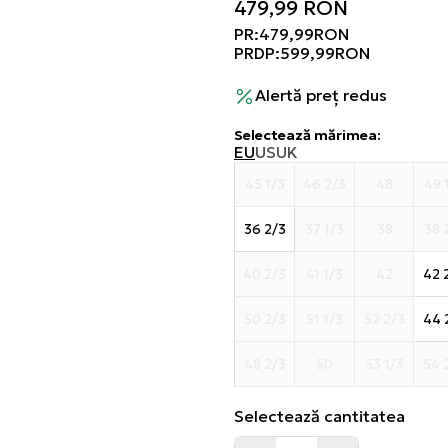
479,99
RON
PR:
479,99
RON
PRDP:
599,99
RON
Alertă preț redus
Selectează mărimea
:
EU
US
UK
45 1/3
46 2/3
48
49 
36 2/3
37 1/3
38
38 
40 2/3
41 1/3
42
42 
50 2/3
51 1/3
52 2/3
44 
48 2/3
50
53 1/3
54 
Selectează cantitatea