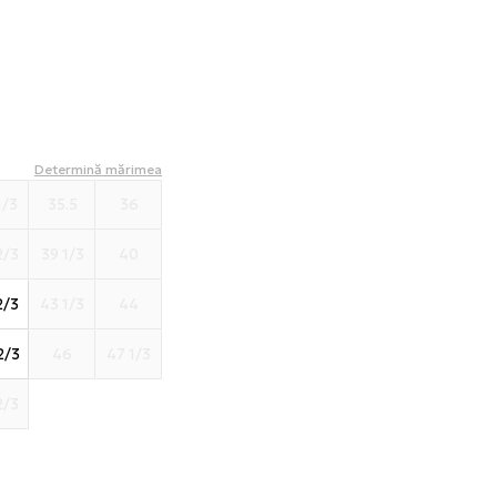
Determină mărimea
1/3
35.5
36
2/3
39 1/3
40
2/3
43 1/3
44
2/3
46
47 1/3
2/3