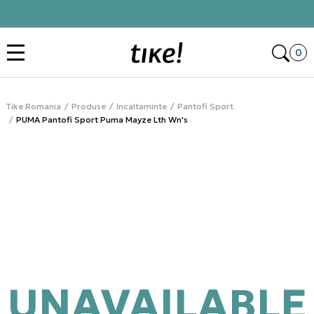
Click&Collect
Des
0
Tike Romania
Produse
Incaltaminte
Pantofi Sport
PUMA Pantofi Sport Puma Mayze Lth Wn's
UNAVAILABLE