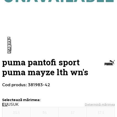
1
2
3
4
5
puma pantofi sport
puma mayze lth wn's
Cod produs:
381983-42
Selectează mărimea
:
EU
US
UK
Determină mărimea
35.5
36
37
37.5