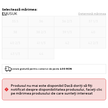
Selectează mărimea
:
EU
US
UK
Determină mărimea
35.5
36
36 2/3
37 1/3
38
38 2/3
39 1/3
40
40 2/3
41 1/3
42
42 2/3
43 1/3
44
Livrare gratuită pentru comenzi de peste
400 RON
Produsul nu mai este disponibil Dacă doriți să fiți
notificat despre disponibilitatea produsului, faceți clic
pe mărimea produsului de care sunteți interesat