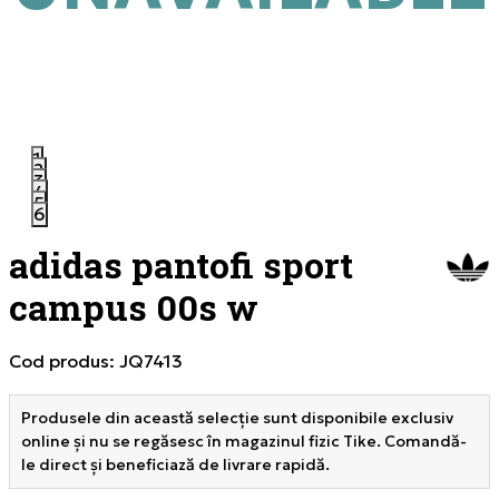
1
2
3
4
5
6
adidas pantofi sport
campus 00s w
Cod produs:
JQ7413
Produsele din această selecție sunt disponibile exclusiv
online și nu se regăsesc în magazinul fizic Tike. Comandă-
le direct și beneficiază de livrare rapidă.