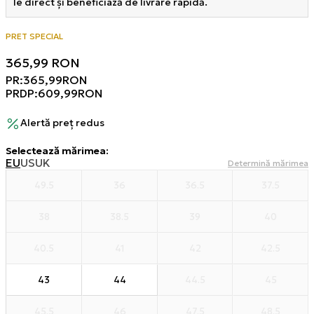
le direct și beneficiază de livrare rapidă.
PRET SPECIAL
365,99
RON
PR:
365,99
RON
PRDP:
609,99
RON
Alertă preț redus
Selectează mărimea
:
EU
US
UK
Determină mărimea
49.5
36
36.5
37.5
38
38.5
39
40
40.5
41
42
42.5
43
44
44.5
45
45.5
46
47.5
48.5