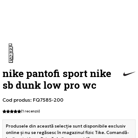
1
2
3
4
5
nike pantofi sport nike
sb dunk low pro wc
Cod produs:
FQ7585-200
(1
recenzii
)
Produsele din această selecție sunt disponibile exclusiv
online și nu se regăsesc în magazinul fizic Tike. Comandă-