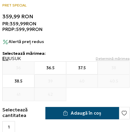
PRET SPECIAL
359,99
RON
PR:
359,99
RON
PRDP:
599,99
RON
Alertă preț redus
Selectează mărimea
:
EU
US
UK
Determină mărimea
36
36.5
37.5
38
38.5
39
40
40.5
41
42
Selectează
Adaugă în coș
cantitatea