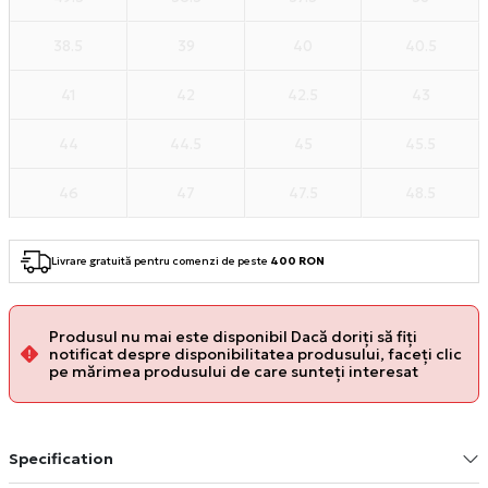
38.5
39
40
40.5
41
42
42.5
43
44
44.5
45
45.5
46
47
47.5
48.5
Livrare gratuită pentru comenzi de peste
400 RON
Produsul nu mai este disponibil Dacă doriți să fiți
notificat despre disponibilitatea produsului, faceți clic
pe mărimea produsului de care sunteți interesat
Specification