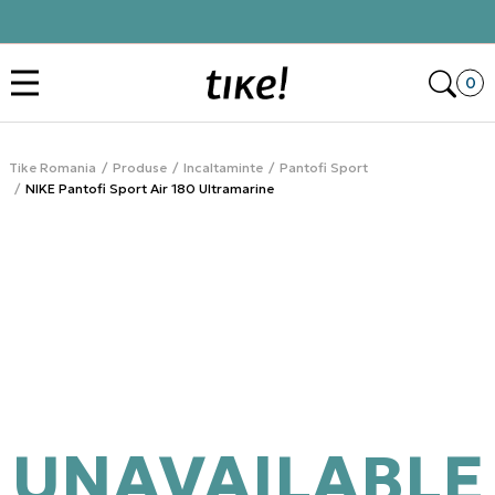
Click&Collect
Des
0
Tike Romania
Produse
Incaltaminte
Pantofi Sport
NIKE Pantofi Sport Air 180 Ultramarine
UNAVAILABLE