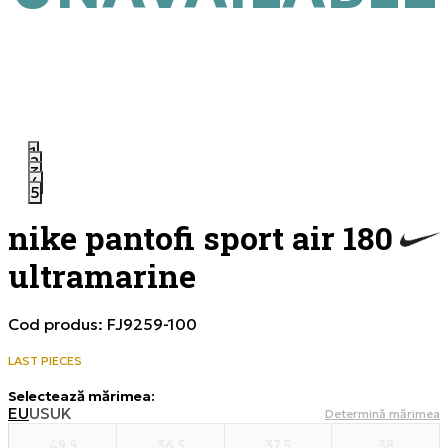
1
2
3
4
5
nike pantofi sport air 180
ultramarine
Cod produs:
FJ9259-100
LAST PIECES
Selectează mărimea
:
EU
US
UK
Determină mărimea
49.5
36.5
37.5
38