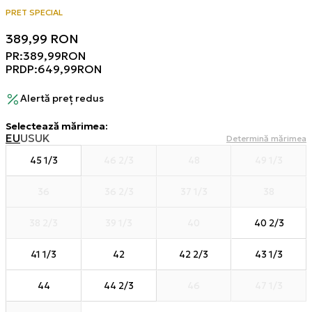
PRET SPECIAL
389,99
RON
PR:
389,99
RON
PRDP:
649,99
RON
Alertă preț redus
Selectează mărimea
:
EU
US
UK
Determină mărimea
45 1/3
46 2/3
48
49 1/3
36
36 2/3
37 1/3
38
38 2/3
39 1/3
40
40 2/3
41 1/3
42
42 2/3
43 1/3
44
44 2/3
46
47 1/3