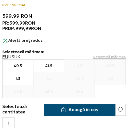
PRET SPECIAL
599,99
RON
PR:
599,99
RON
PRDP:
999,99
RON
Alertă preț redus
Selectează mărimea
:
EU
US
UK
Determină mărimea
40.5
41.5
42
42.5
43
44
44.5
45
45.5
46.5
47.5
Selectează
Adaugă în coș
cantitatea