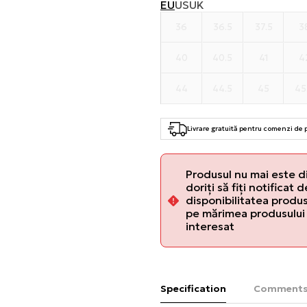
EU
US
UK
36
36.5
37.5
3
40
40.5
41
4
44
44.5
45
45
Livrare gratuită pentru comenzi de
Produsul nu mai este d
doriți să fiți notificat 
disponibilitatea produsu
pe mărimea produsului 
interesat
Specification
Comment