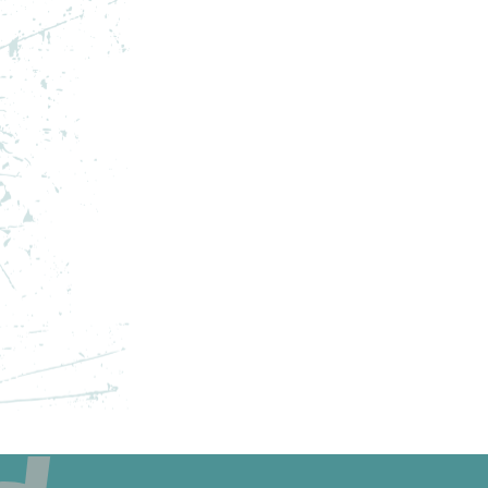
NIKE PANTOFI SPORT
NI
PEGASUS PREMIUM
JO
1.099,99
RON
1.0