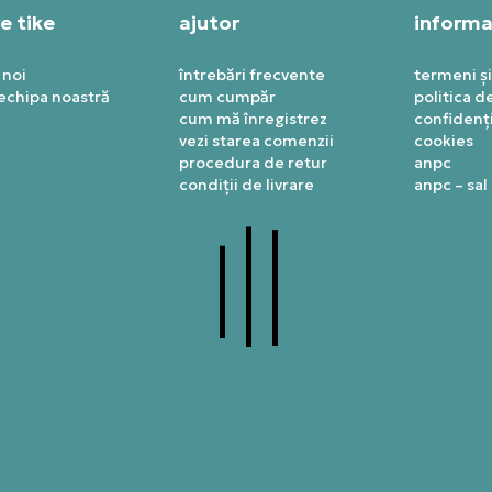
e tike
ajutor
informaț
 noi
întrebări frecvente
termeni și
 echipa noastră
cum cumpăr
politica d
cum mă înregistrez
confidenți
vezi starea comenzii
cookies
procedura de retur
anpc
condiții de livrare
anpc – sal