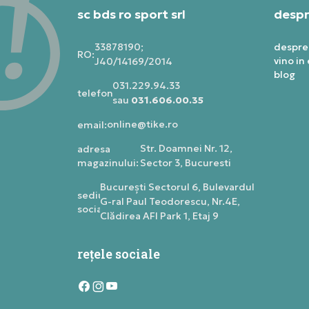
sc bds ro sport srl
despr
33878190;
despre
RO:
vino in
J40/14169/2014
blog
031.229.94.33
telefon:
sau
031.606.00.35
online@tike.ro
email:
Str. Doamnei Nr. 12,
adresa
magazinului:
Sector 3, Bucuresti
Bucureşti Sectorul 6, Bulevardul
sediu
G-ral Paul Teodorescu, Nr.4E,
social:
Clădirea AFI Park 1, Etaj 9
rețele sociale