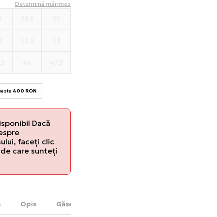
Determină mărimea
8
38.5
39
2
42.5
43
.5
46
47.5
 peste
400 RON
isponibil Dacă
despre
lui, faceți clic
de care sunteți
s
Opis
Găsește în magazin