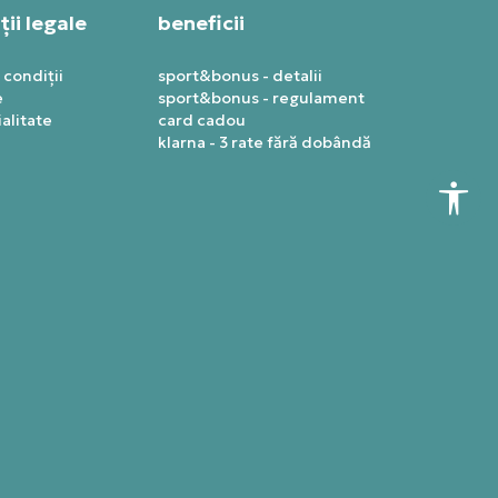
ii legale
beneficii
 condiții
sport&bonus - detalii
e
sport&bonus - regulament
alitate
card cadou
klarna - 3 rate fără dobândă