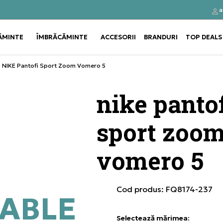
a
Click&Collect
Cumpă
ĂMINTE
ÎMBRĂCĂMINTE
ACCESORII
BRANDURI
TOP DEALS
Use shift+Enter to open or clos
Use shift+Enter to open or clos
NIKE Pantofi Sport Zoom Vomero 5
nike pantof
sport zoo
vomero 5
Cod produs:
FQ8174-237
ABLE
Selectează mărimea
: