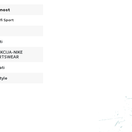
nost
fi Sport
ti
KCIJA-NIKE
RTSWEAR
ati
tyle