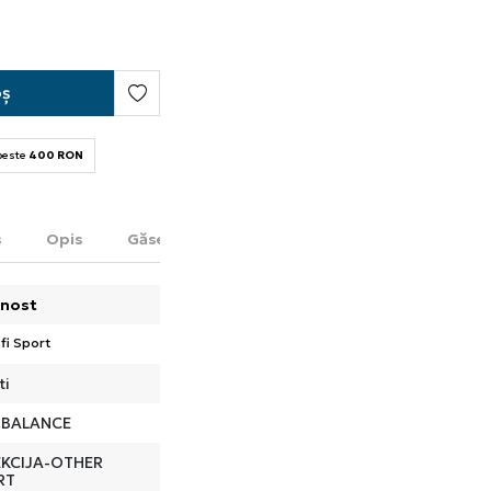
oș
 peste
400 RON
s
Opis
Găsește în magazin
nost
fi Sport
ti
 BALANCE
EKCIJA-OTHER
RT