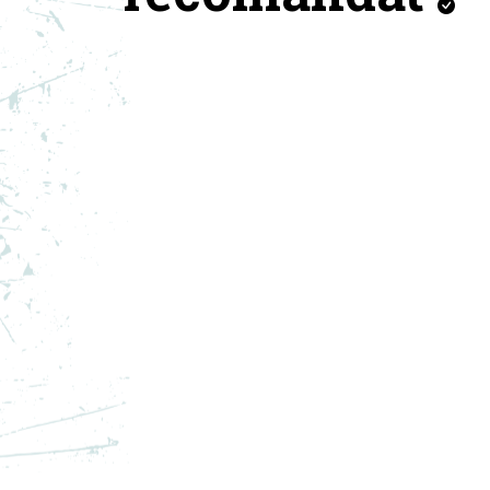
NEW BALANCE PANTOFI
NE
SPORT 990
SP
PRE
1.199,99
RON
1.1