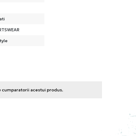
ati
RTSWEAR
tyle
e cumparatorii acestui produs.