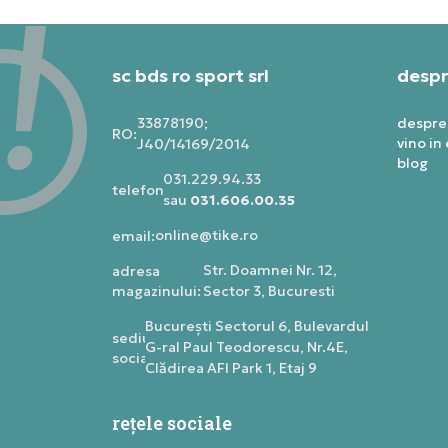
sc bds ro sport srl
despr
33878190;
despre
RO:
vino in
J40/14169/2014
blog
031.229.94.33
telefon:
sau
031.606.00.35
online@tike.ro
email:
Str. Doamnei Nr. 12,
adresa
magazinului:
Sector 3, Bucuresti
Bucureşti Sectorul 6, Bulevardul
sediu
G-ral Paul Teodorescu, Nr.4E,
social:
Clădirea AFI Park 1, Etaj 9
rețele sociale