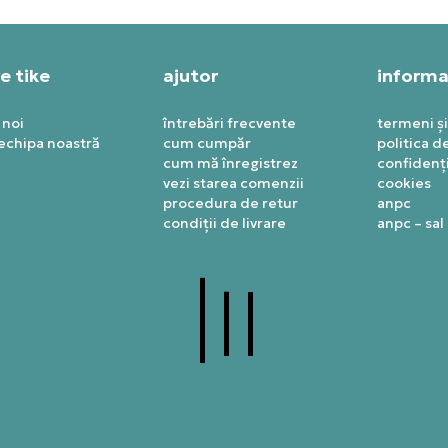
e tike
ajutor
informaț
 noi
întrebări frecvente
termeni și
 echipa noastră
cum cumpăr
politica d
cum mă înregistrez
confidenți
vezi starea comenzii
cookies
procedura de retur
anpc
condiții de livrare
anpc – sal