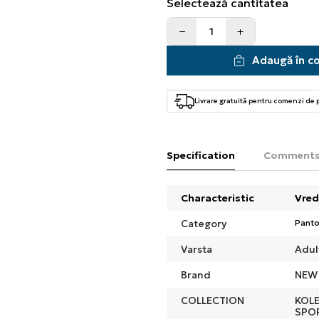
Selectează cantitatea
Adaugă în c
Livrare gratuită pentru comenzi de
Specification
Comment
Characteristic
Vred
Category
Panto
Varsta
Adul
Brand
NEW
COLLECTION
KOL
SPO