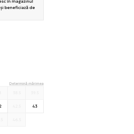
sesc în magazinul
 și beneficiază de
Determină mărimea
8
38.5
39.5
2
42.5
43
.5
46.5