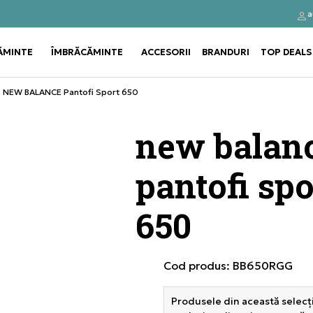
a
Click&Collect
Cumpă
ĂMINTE
ÎMBRĂCĂMINTE
ACCESORII
BRANDURI
TOP DEALS
Use shift+Enter to open or clos
Use shift+Enter to open or clos
NEW BALANCE Pantofi Sport 650
new balan
pantofi spo
650
Cod produs:
BB650RGG
Produsele din această selecți