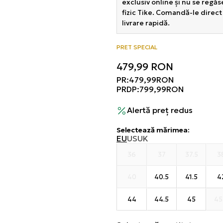
exclusiv online și nu se regă
fizic Tike. Comandă-le direct
livrare rapidă.
PRET SPECIAL
479,99
RON
PR:
479,99
RON
PRDP:
799,99
RON
Alertă preț redus
Selectează mărimea
:
EU
US
UK
36
37
37.5
3
40
40.5
41.5
4
44
44.5
45
45