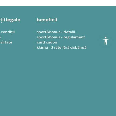
ii legale
beneficii
 condiții
sport&bonus - detalii
e
sport&bonus - regulament
alitate
card cadou
klarna - 3 rate fără dobândă