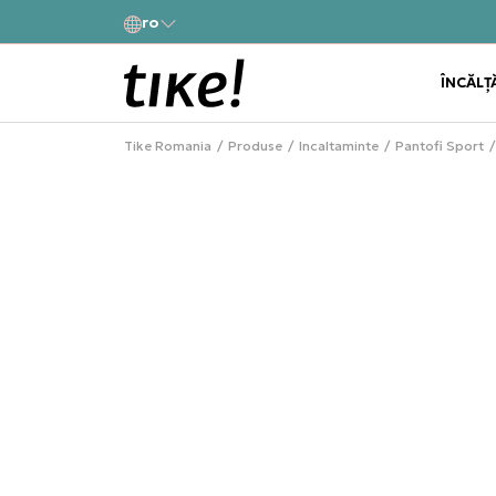
a
ro
Alătură-te și obține -10% la prima comandă
ÎNCĂLȚ
Tike Romania
Produse
Incaltaminte
Pantofi Sport