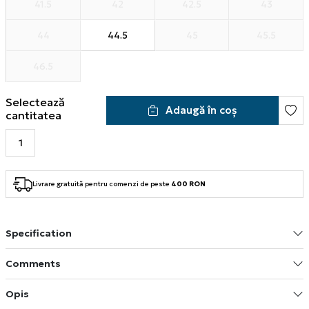
41.5
42
42.5
43
44
44.5
45
45.5
46.5
Selectează
Adaugă în coș
cantitatea
Livrare gratuită pentru comenzi de peste
400 RON
Specification
Comments
Opis