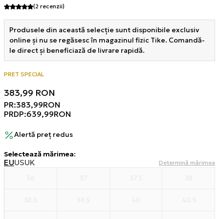
(2
recenzii
)
Produsele din această selecție sunt disponibile exclusiv
online și nu se regăsesc în magazinul fizic Tike. Comandă-
le direct și beneficiază de livrare rapidă.
PRET SPECIAL
383,99
RON
PR:
383,99
RON
PRDP:
639,99
RON
Alertă preț redus
Selectează mărimea
:
EU
US
UK
Determină mărimea
36
37
37.5
38
38.5
39.5
40
40.5