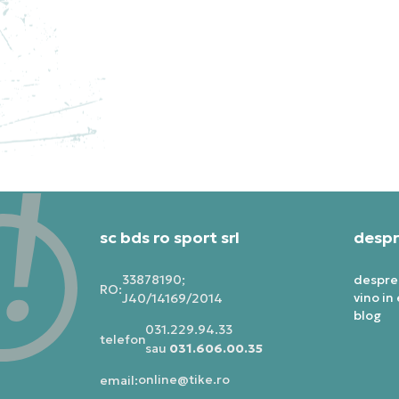
NEW BALANCE PANTOFI
NE
SPORT 990
SP
PRE
1.199,99
RON
1.1
sc bds ro sport srl
despr
33878190;
despre
RO:
vino in
J40/14169/2014
blog
031.229.94.33
telefon:
sau
031.606.00.35
online@tike.ro
email: