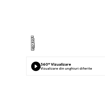
1
2
3
4
5
360° Vizualizare
Vizualizare din unghiuri diferite