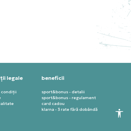
NEW BALANCE PANTOFI
SPORT NEW BALANCE - 990
PRET SPECIAL
1.079,99
RON
ii legale
beneficii
 condiții
sport&bonus - detalii
e
sport&bonus - regulament
alitate
card cadou
klarna - 3 rate fără dobândă