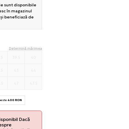
e sunt disponibile
sesc în magazinul
 și beneficiază de
Determină mărimea
.5
39.5
40
.5
43
44
.5
47
47.5
 peste
400 RON
isponibil Dacă
despre