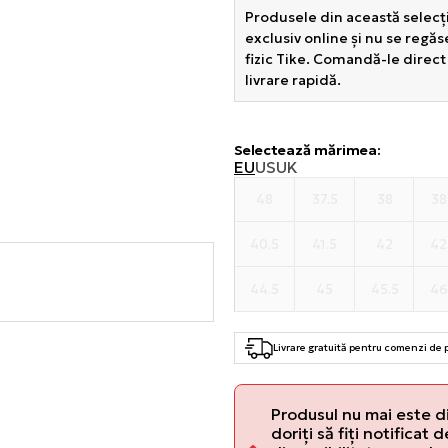
Produsele din această selecți
exclusiv online și nu se regă
fizic Tike. Comandă-le direct
livrare rapidă.
Selectează mărimea
:
EU
US
UK
48
37.5
38
38
40.5
41.5
42
42
44.5
45
45.5
46
Livrare gratuită pentru comenzi de
Produsul nu mai este d
doriți să fiți notificat 