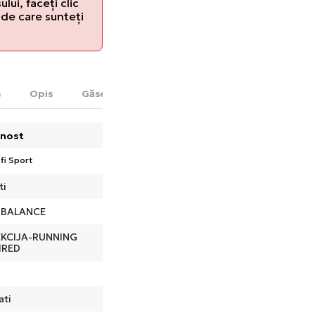
lui, faceți clic
de care sunteți
s
Opis
Găsește în magazin
nost
fi Sport
ti
 BALANCE
KCIJA-RUNNING
IRED
ati