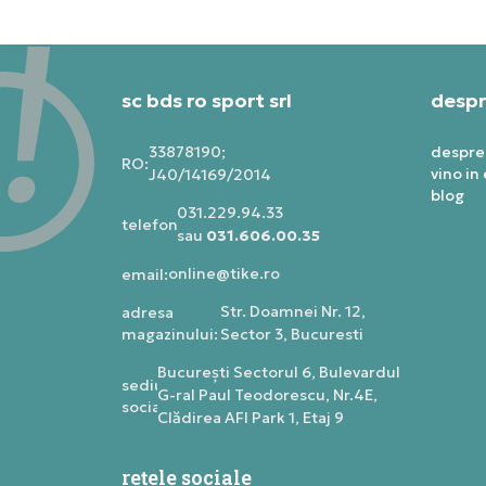
sc bds ro sport srl
despr
33878190;
despre
RO:
vino in
J40/14169/2014
blog
031.229.94.33
telefon:
sau
031.606.00.35
online@tike.ro
email:
Str. Doamnei Nr. 12,
adresa
magazinului:
Sector 3, Bucuresti
Bucureşti Sectorul 6, Bulevardul
sediu
G-ral Paul Teodorescu, Nr.4E,
social:
Clădirea AFI Park 1, Etaj 9
rețele sociale