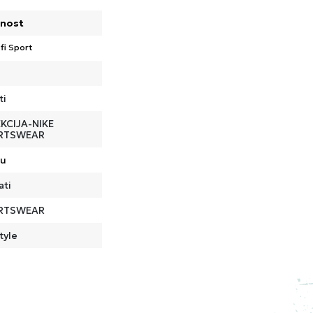
nost
fi Sport
ti
KCIJA-NIKE
RTSWEAR
ru
ati
RTSWEAR
tyle