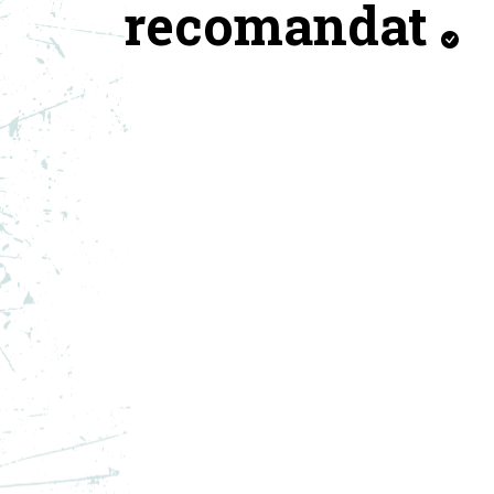
recomandat
NIKE PANTOFI SPORT
NI
PEGASUS PREMIUM
JO
1.099,99
RON
1.0