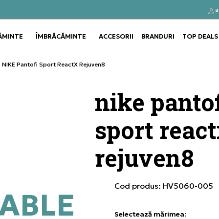
a
Click&Collect
Cumpă
ĂMINTE
ÎMBRĂCĂMINTE
ACCESORII
BRANDURI
TOP DEALS
Use shift+Enter to open or clos
Use shift+Enter to open or clos
NIKE Pantofi Sport ReactX Rejuven8
nike pantof
sport reac
rejuven8
Cod produs:
HV5060-005
ABLE
Selectează mărimea
: