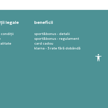
ii legale
beneficii
 condiții
sport&bonus - detalii
e
sport&bonus - regulament
alitate
card cadou
klarna - 3 rate fără dobândă