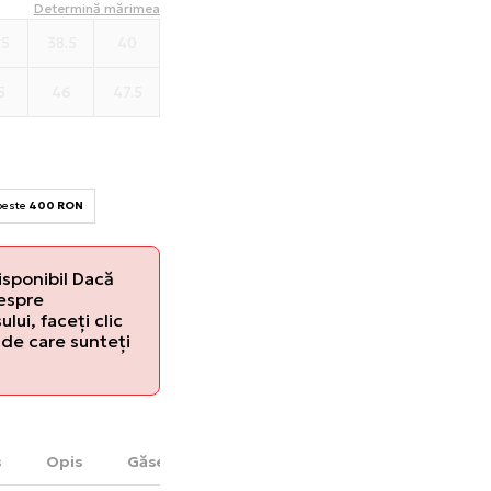
Determină mărimea
.5
38.5
40
5
46
47.5
 peste
400 RON
isponibil Dacă
despre
lui, faceți clic
de care sunteți
s
Opis
Găsește în magazin