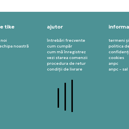
e tike
ajutor
informaț
 noi
întrebări frecvente
termeni și
 echipa noastră
cum cumpăr
politica d
cum mă înregistrez
confidenți
vezi starea comenzii
cookies
procedura de retur
anpc
condiții de livrare
anpc – sal