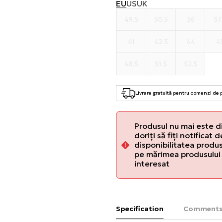
EU
US
UK
49.5
50.5
36
37
41
42.5
44
4
48.5
51.5
52.5
Livrare gratuită pentru comenzi de
Produsul nu mai este d
doriți să fiți notificat 
disponibilitatea produsu
pe mărimea produsului 
interesat
Specification
Comment