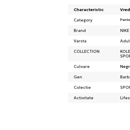
Characteristic
Vred
Category
Panto
Brand
NIKE
Varsta
Adul
COLLECTION
KOLE
SPO
Culoare
Neg
Gen
Barb
Colectie
SPO
Activitate
Lifes