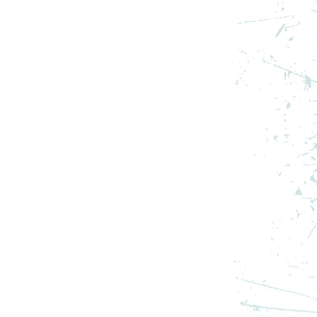
S
NIKE PANTOFI SPORT AIR
JORDAN 13 RETRO “WHITE
AND UNIVERSITY RED”
999,99
RON