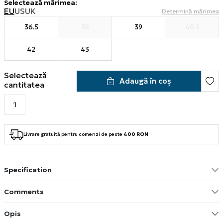
Selectează mărimea
:
EU
US
UK
Determină mărimea
36.5
38
39
40.5
42
43
Selectează
Adaugă în coș
cantitatea
Livrare gratuită pentru comenzi de peste
400 RON
Specification
Comments
Opis