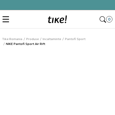
Click&Collect
Des
0
Tike Romania
Produse
Incaltaminte
Pantofi Sport
NIKE Pantofi Sport Air Rift