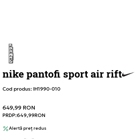
1
2
3
4
5
nike pantofi sport air rift
Cod produs:
IH1990-010
649,99
RON
PRDP:
649,99
RON
Alertă preț redus