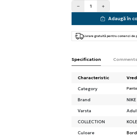
Adaugă în c
Livrare gratuită pentru comenzi de
Specification
Comment
Characteristic
Vred
Category
Panto
Brand
NIKE
Varsta
Adul
COLLECTION
KOLE
Culoare
Bor