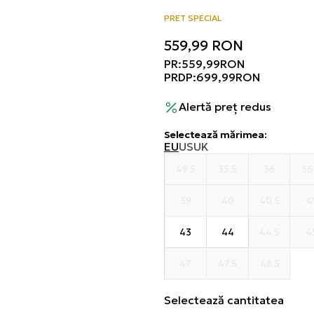
PRET SPECIAL
559,99
RON
PR:
559,99
RON
PRDP:
699,99
RON
Alertă preț redus
Selectează mărimea
:
EU
US
UK
49.5
35.5
36
36
39
40
40.5
4
43
44
44.5
4
47
47.5
48.5
Selectează cantitatea