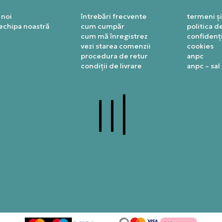
 noi
întrebări frecvente
termeni și
 echipa noastră
cum cumpăr
politica d
cum mă înregistrez
confidenți
vezi starea comenzii
cookies
procedura de retur
anpc
condiții de livrare
anpc – sal