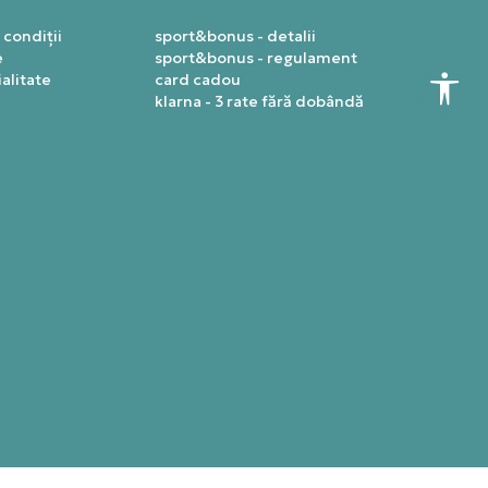
 condiții
sport&bonus - detalii
e
sport&bonus - regulament
alitate
card cadou
klarna - 3 rate fără dobândă