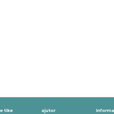
KE PANTOFI SPORT AIR
NIKE PANTOFI SPORT WMN
RDAN 12 RETRO
AIR JORDAN 3 RETRO
49,99
RON
1.049,99
RON
e tike
ajutor
informaț