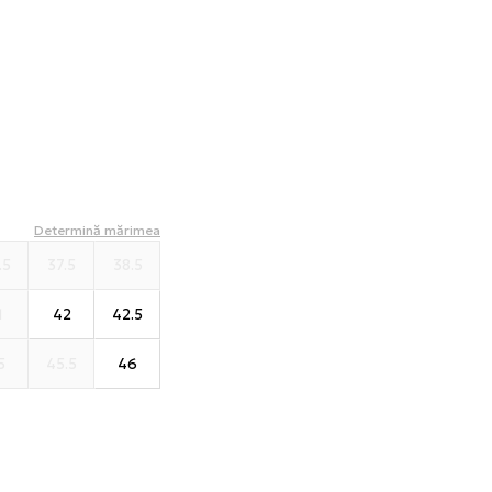
Determină mărimea
.5
37.5
38.5
1
42
42.5
5
45.5
46