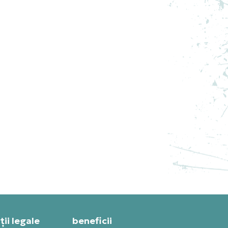
S
NIKE PANTOFI SPORT AIR
JORDAN 13 RETRO “WHITE
AND UNIVERSITY RED”
999,99
RON
ii legale
beneficii