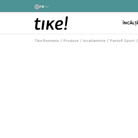
a
ro
Alătură-te și obține -10% la prima comandă
ÎNCĂLȚ
Tike Romania
Produse
Incaltaminte
Pantofi Sport