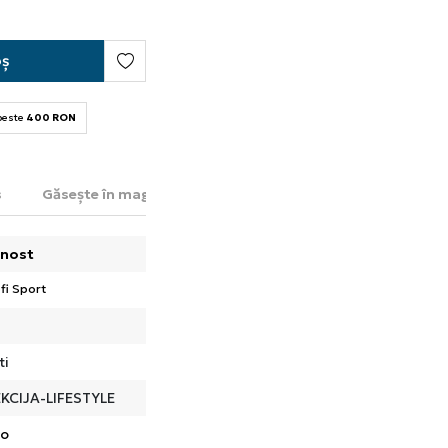
oș
 peste
400 RON
s
Găsește în magazin
nost
fi Sport
ti
KCIJA-LIFESTYLE
do