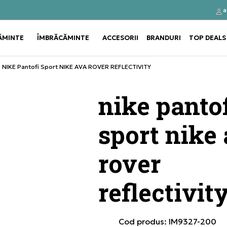
a
Click&Collect
Cumpă
ĂMINTE
ÎMBRĂCĂMINTE
ACCESORII
BRANDURI
TOP DEALS
Use shift+Enter to open or clos
Use shift+Enter to open or clos
NIKE Pantofi Sport NIKE AVA ROVER REFLECTIVITY
nike pantof
sport nike
rover
reflectivit
Cod produs:
IM9327-200