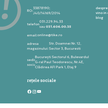
33878190;
despre
RO:
vino in
J40/14169/2014
blog
031.229.94.33
telefon:
sau
031.606.00.35
online@tike.ro
email:
Str. Doamnei Nr. 12,
adresa
magazinului:
Sector 3, Bucuresti
Bucureşti Sectorul 6, Bulevardul
sediu
G-ral Paul Teodorescu, Nr.4E,
social:
Clădirea AFI Park 1, Etaj 9
rețele sociale