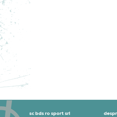
NIKE PANTOFI SPORT
NI
PEGASUS PREMIUM
JO
1.099,99
RON
1.0
sc bds ro sport srl
despr