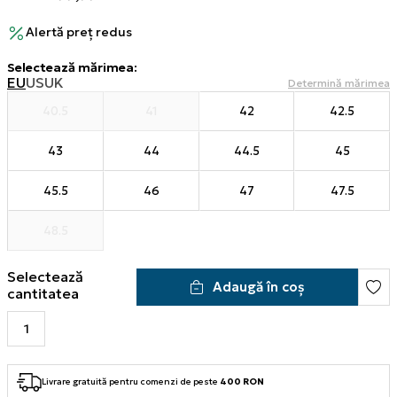
Alertă preț redus
Selectează mărimea
:
EU
US
UK
Determină mărimea
40.5
41
42
42.5
43
44
44.5
45
45.5
46
47
47.5
48.5
Selectează
Adaugă în coș
cantitatea
Livrare gratuită pentru comenzi de peste
400 RON