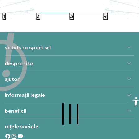
1.049,99
RON
1.049,
1
2
3
4
sc bds ro sport srl
despre tike
ajutor
informații legale
beneficii
rețele sociale