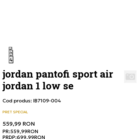
1
2
3
4
jordan pantofi sport air
jordan 1 low se
Cod produs:
IB7109-004
PRET SPECIAL
559,99
RON
PR:
559,99
RON
PRDP:
699,99
RON