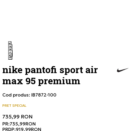
1
2
3
4
5
nike pantofi sport air
max 95 premium
Cod produs:
IB7872-100
PRET SPECIAL
735,99
RON
PR:
735,99
RON
PRDP:
919,99
RON