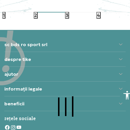
1.049,99
RON
1.049,
1
2
3
4
sc bds ro sport srl
despre tike
ajutor
informații legale
beneficii
rețele sociale