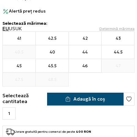
Alertă preț redus
Selectează mărimea
:
EU
US
UK
Determină mărimea
41
42.5
42
43
40.5
40
44
44.5
45
45.5
46
47
47.5
48.5
Selectează
Adaugă în coș
cantitatea
Livrare gratuită pentru comenzi de peste
400 RON