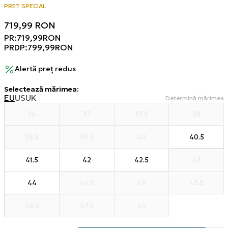
PRET SPECIAL
719,99
RON
PR:
719,99
RON
PRDP:
799,99
RON
Alertă preț redus
Selectează mărimea
:
EU
US
UK
Determină mărimea
36
37
37.5
38
38.5
39.5
40
40.5
41.5
42
42.5
43
44
44.5
45
45.5
46.5
47.5
49