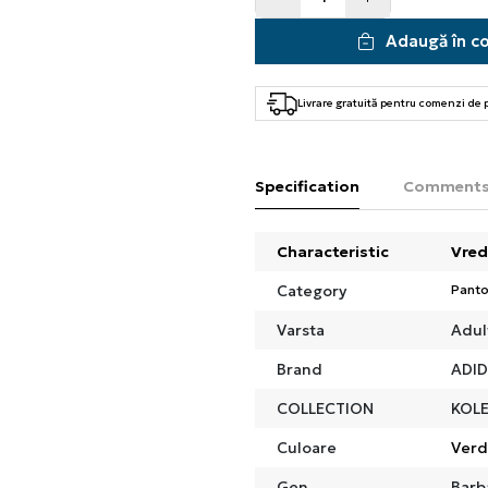
Adaugă în c
Livrare gratuită pentru comenzi de
Specification
Comment
Characteristic
Vred
Category
Panto
Varsta
Adul
Brand
ADI
COLLECTION
KOLE
Culoare
Ver
Gen
Barb