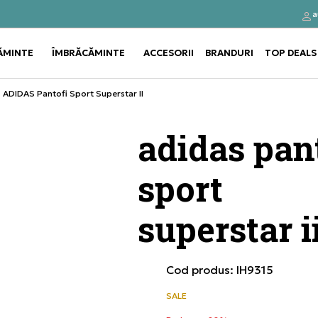
a
Click&Collect
Cumpă
ĂMINTE
ÎMBRĂCĂMINTE
ACCESORII
BRANDURI
TOP DEALS
Use shift+Enter to open or clos
Use shift+Enter to open or clos
ADIDAS Pantofi Sport Superstar II
adidas pan
sport
superstar i
Cod produs:
IH9315
SALE