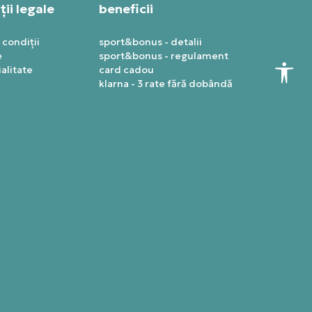
ii legale
beneficii
 condiții
sport&bonus - detalii
e
sport&bonus - regulament
alitate
card cadou
klarna - 3 rate fără dobândă