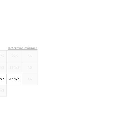
Determină mărimea
1/3
35.5
36
2/3
39 1/3
40
2/3
43 1/3
44
2/3