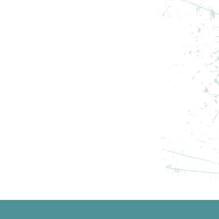
3
ADIDAS PANTOFI SPORT Y-3
ADIOS PRO 3 LX
PRET SPECIAL
1.267,19
RON