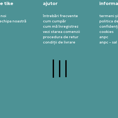
e tike
ajutor
informaț
 noi
întrebări frecvente
termeni și
 echipa noastră
cum cumpăr
politica d
cum mă înregistrez
confidenți
vezi starea comenzii
cookies
procedura de retur
anpc
condiții de livrare
anpc – sal