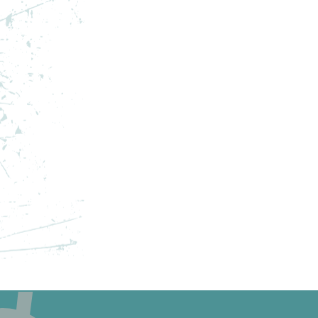
ADIDAS PANTOFI SPORT Y-3
AD
GENDO BOOT
GE
PRET SPECIAL
PRE
2.750,39
RON
1.5