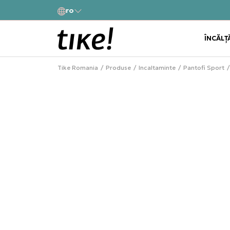
a
ro
Alătură-te și obține -10% la prima comandă
ÎNCĂLȚ
Tike Romania
Produse
Incaltaminte
Pantofi Sport