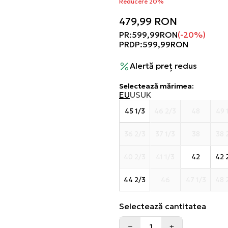
Reducere 20%
479,99
RON
PR:
599,99
RON
(-20%)
PRDP:
599,99
RON
Alertă preț redus
Selectează mărimea
:
EU
US
UK
45 1/3
46 2/3
48
49 
36 2/3
37 1/3
38
38 
40 2/3
41 1/3
42
42 
44 2/3
46
47 1/3
48 
Selectează cantitatea