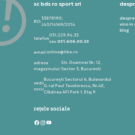
sc bds ro sport srl
despr
33878190;
despre
RO:
vino in
J40/14169/2014
blog
031.229.94.33
telefon:
sau
031.606.00.35
online@tike.ro
email:
Str. Doamnei Nr. 12,
adresa
magazinului:
Sector 3, Bucuresti
Bucureşti Sectorul 6, Bulevardul
sediu
G-ral Paul Teodorescu, Nr.4E,
social:
Clădirea AFI Park 1, Etaj 9
rețele sociale