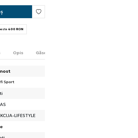
oș
 peste
400 RON
s
Opis
Găsește în magazin
nost
fi Sport
ti
DAS
KCIJA-LIFESTYLE
de
ati