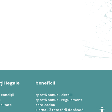
S
NIKE PANTOFI SPORT AIR
JORDAN 13 RETRO “WHITE
AND UNIVERSITY RED”
999,99
RON
ii legale
beneficii
 condiții
sport&bonus - detalii
e
sport&bonus - regulament
alitate
card cadou
klarna - 3 rate fără dobândă