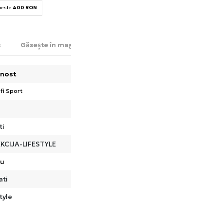
 peste
400 RON
s
Găsește în magazin
nost
fi Sport
ti
KCIJA-LIFESTYLE
ru
ati
tyle