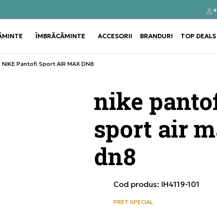
a
Click&Collect
Cumpă
ĂMINTE
ÎMBRĂCĂMINTE
ACCESORII
BRANDURI
TOP DEALS
Use shift+Enter to open or clos
Use shift+Enter to open or clos
NIKE Pantofi Sport AIR MAX DN8
nike pantof
sport air 
dn8
Cod produs:
IH4119-101
PRET SPECIAL