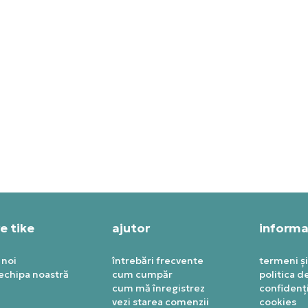
KE PANTOFI SPORT AIR
NIKE PANTOFI SPORT WMN
RDAN 12 RETRO
AIR JORDAN 3 RETRO
49,99
RON
1.049,99
RON
e tike
ajutor
informaț
 noi
întrebări frecvente
termeni și
 echipa noastră
cum cumpăr
politica d
cum mă înregistrez
confidenți
vezi starea comenzii
cookies