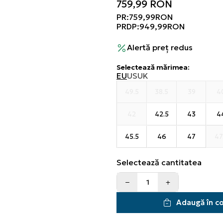
759,99
RON
PR:
759,99
RON
PRDP:
949,99
RON
Alertă preț redus
Selectează mărimea
:
EU
US
UK
49.5
38.5
39
4
42
42.5
43
4
45.5
46
47
47
Selectează cantitatea
Adaugă în c