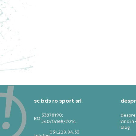
NIKE PANTOFI SPORT
NI
PEGASUS PREMIUM
JO
1.099,99
RON
1.0
sc bds ro sport srl
despr
33878190;
despre
RO:
vino in
J40/14169/2014
blog
031.229.94.33
telefon: