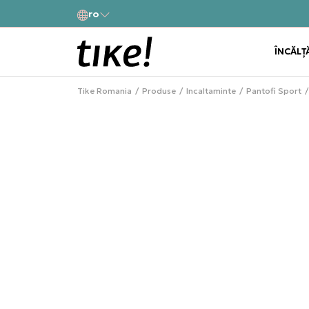
a
ro
Alătură-te și obține -10% la prima comandă
ÎNCĂLȚ
Tike Romania
Produse
Incaltaminte
Pantofi Sport