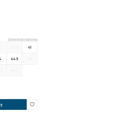
Determină mărimea
0
40.5
41
4
44.5
45
.5
48.5
oș