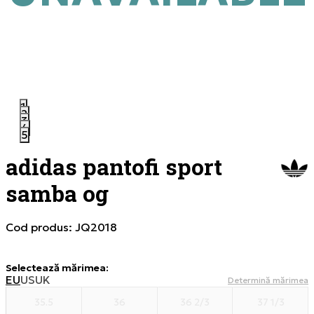
1
2
3
4
5
adidas pantofi sport
samba og
Cod produs:
JQ2018
Selectează mărimea
:
EU
US
UK
Determină mărimea
35.5
36
36 2/3
37 1/3