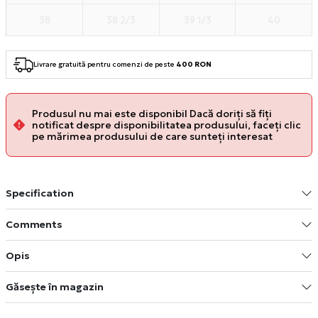
38
38 2/3
39 1/3
40
Livrare gratuită pentru comenzi de peste
400 RON
Produsul nu mai este disponibil Dacă doriți să fiți
notificat despre disponibilitatea produsului, faceți clic
pe mărimea produsului de care sunteți interesat
Specification
Comments
Opis
Găsește în magazin