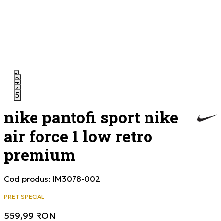
1
2
3
4
5
nike pantofi sport nike
air force 1 low retro
premium
Cod produs:
IM3078-002
PRET SPECIAL
559,99
RON