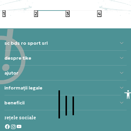
1.049,99
RON
1.049,
1
2
3
4
sc bds ro sport srl
despre tike
ajutor
informații legale
beneficii
rețele sociale