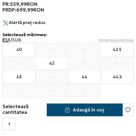
PR:
559,99
RON
PRDP:
699,99
RON
Alertă preț redus
Selectează mărimea
:
EU
US
UK
Determină mărimea
40
37.5
39
42.5
38.5
42
38
40.5
43
41
44
44.5
45
45.5
46
Selectează
Adaugă în coș
cantitatea