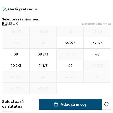
Alertă preț redus
Selectează mărimea
:
EU
US
UK
Determină mărimea
45 1/3
46 2/3
48
49 1/3
35.5
36
36 2/3
37 1/3
38
38 2/3
39 1/3
40
40 2/3
41 1/3
42
42 2/3
43 1/3
44
44 2/3
46
47 1/3
48 2/3
Selectează
Adaugă în coș
cantitatea