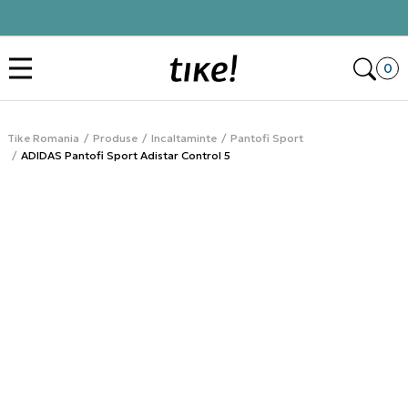
Cumpără acum, plateste mai târziu 3 rate fără dobândă cu Klarna
Des
0
Tike Romania
Produse
Incaltaminte
Pantofi Sport
ADIDAS Pantofi Sport Adistar Control 5