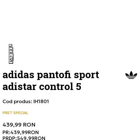
1
2
3
4
5
adidas pantofi sport
adistar control 5
Cod produs:
IH1801
PRET SPECIAL
439,99
RON
PR:
439,99
RON
PRDP:
549,99
RON