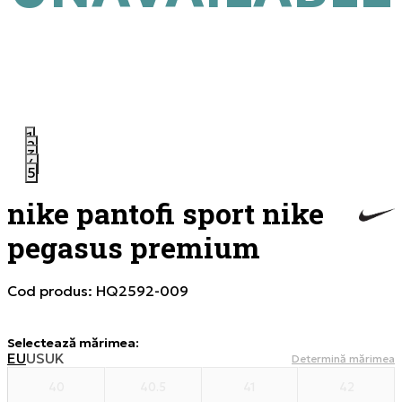
1
2
3
4
5
nike pantofi sport nike
pegasus premium
Cod produs:
HQ2592-009
Selectează mărimea
:
EU
US
UK
Determină mărimea
40
40.5
41
42