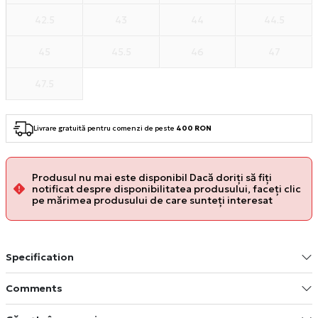
42.5
43
44
44.5
45
45.5
46
47
47.5
Livrare gratuită pentru comenzi de peste
400 RON
Produsul nu mai este disponibil Dacă doriți să fiți
notificat despre disponibilitatea produsului, faceți clic
pe mărimea produsului de care sunteți interesat
Specification
Comments