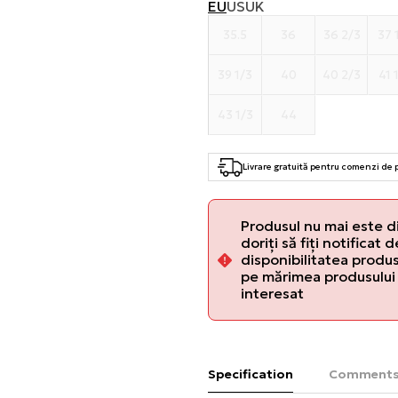
EU
US
UK
35.5
36
36 2/3
37 
39 1/3
40
40 2/3
41 
43 1/3
44
Livrare gratuită pentru comenzi de
Produsul nu mai este d
doriți să fiți notificat 
disponibilitatea produsu
pe mărimea produsului 
interesat
Specification
Comment