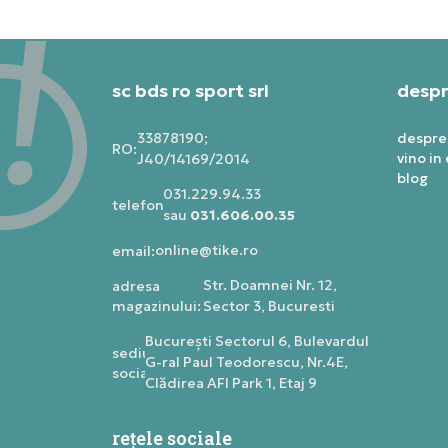
sc bds ro sport srl
despr
33878190;
despre
RO:
vino in
J40/14169/2014
blog
031.229.94.33
telefon:
sau
031.606.00.35
online@tike.ro
email:
Str. Doamnei Nr. 12,
adresa
magazinului:
Sector 3, Bucuresti
Bucureşti Sectorul 6, Bulevardul
sediu
G-ral Paul Teodorescu, Nr.4E,
social:
Clădirea AFI Park 1, Etaj 9
rețele sociale