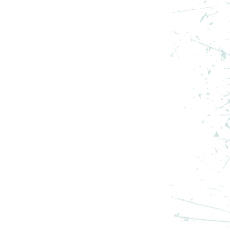
3
ADIDAS PANTOFI SPORT Y-3
ADIOS PRO 3 LX
PRET SPECIAL
1.267,19
RON