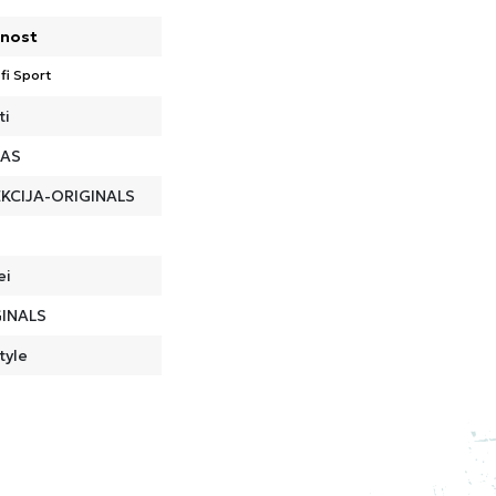
nost
fi Sport
ti
DAS
KCIJA-ORIGINALS
ei
INALS
tyle