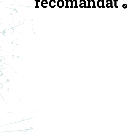
recomandat
ADIDAS PANTOFI SPORT Y-3
AD
GENDO BOOT
GE
PRET SPECIAL
PRE
2.750,39
RON
1.5