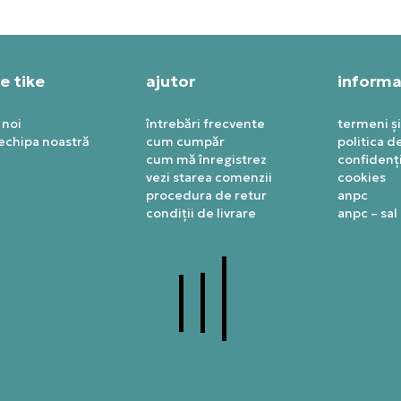
e tike
ajutor
informaț
 noi
întrebări frecvente
termeni și
 echipa noastră
cum cumpăr
politica d
cum mă înregistrez
confidenți
vezi starea comenzii
cookies
procedura de retur
anpc
condiții de livrare
anpc – sal