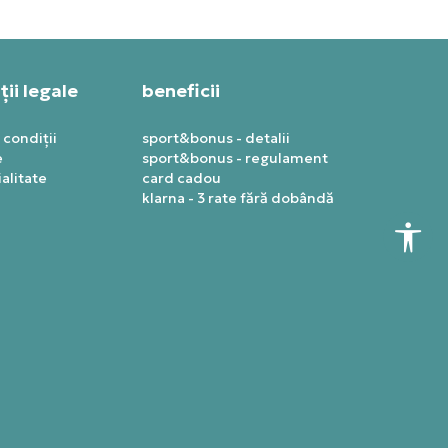
ii legale
beneficii
 condiții
sport&bonus - detalii
e
sport&bonus - regulament
alitate
card cadou
klarna - 3 rate fără dobândă