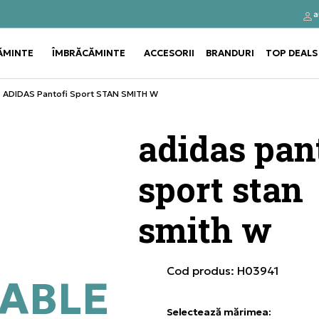
a
Click&Collect
Cumpă
ĂMINTE
ÎMBRĂCĂMINTE
ACCESORII
BRANDURI
TOP DEALS
Use shift+Enter to open or clos
Use shift+Enter to open or clos
ADIDAS Pantofi Sport STAN SMITH W
adidas pan
sport stan
smith w
Cod produs:
H03941
ABLE
Selectează mărimea
: