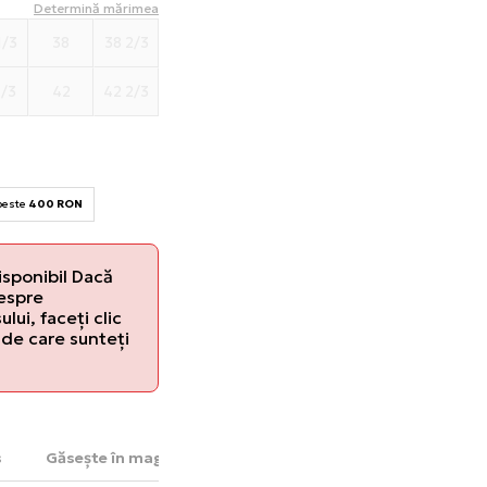
Determină mărimea
1/3
38
38 2/3
1/3
42
42 2/3
 peste
400 RON
isponibil Dacă
despre
lui, faceți clic
de care sunteți
s
Găsește în magazin