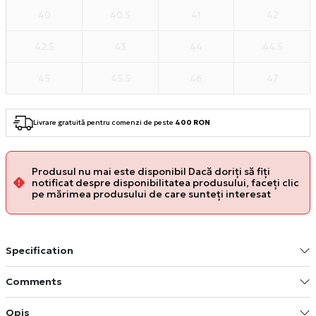
40
40.5
41
42
42.5
43
44
44.5
45
45.5
46
47
Livrare gratuită pentru comenzi de peste
400 RON
Produsul nu mai este disponibil Dacă doriți să fiți
notificat despre disponibilitatea produsului, faceți clic
pe mărimea produsului de care sunteți interesat
Specification
Comments
Opis