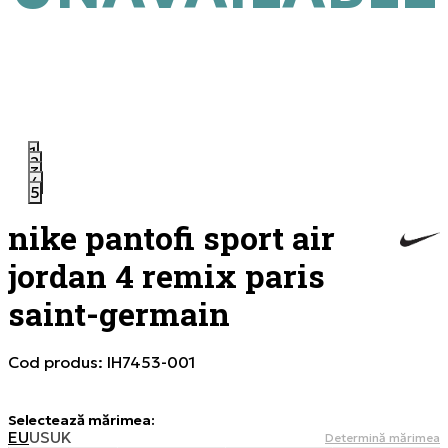
1
2
3
4
5
nike pantofi sport air
jordan 4 remix paris
saint-germain
Cod produs:
IH7453-001
Selectează mărimea
:
EU
US
UK
Determină mărimea