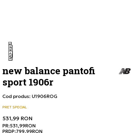
1
2
3
4
5
new balance pantofi
sport 1906r
Cod produs:
U1906ROG
PRET SPECIAL
531,99
RON
PR:
531,99
RON
PRDP:
799,99
RON