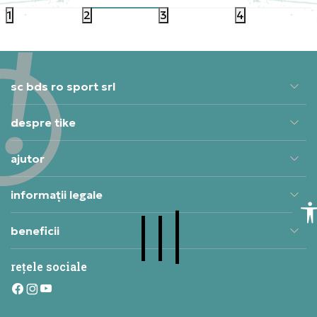
1
2
3
4
sc bds ro sport srl
despre tike
ajutor
informații legale
beneficii
rețele sociale