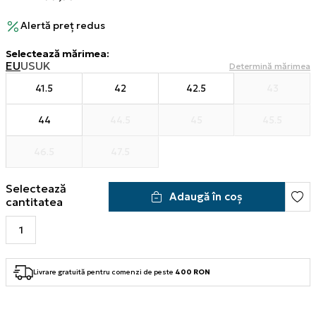
Alertă preț redus
Selectează mărimea
:
EU
US
UK
Determină mărimea
41.5
42
42.5
43
44
44.5
45
45.5
46.5
47.5
Selectează
Adaugă în coș
cantitatea
Livrare gratuită pentru comenzi de peste
400 RON