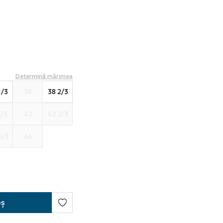
Determină mărimea
1/3
38
38 2/3
1/3
42
42 2/3
2/3
46
oș