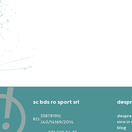
ADIDAS PANTOFI SPORT Y-3
AD
GENDO BOOT
GE
PRET SPECIAL
PRE
2.750,39
RON
1.5
sc bds ro sport srl
despr
33878190;
despre
RO:
vino in
J40/14169/2014
blog