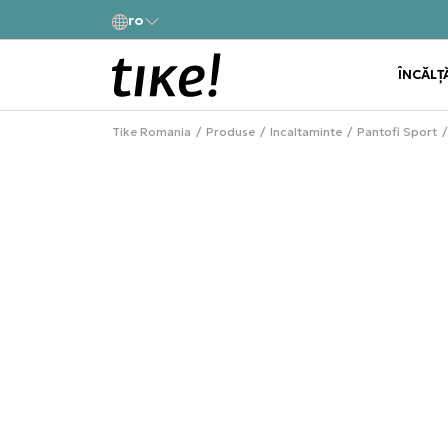
a
ro
Alătură-te și obține -10% la prima comandă
ÎNCĂLȚ
Tike Romania
Produse
Incaltaminte
Pantofi Sport