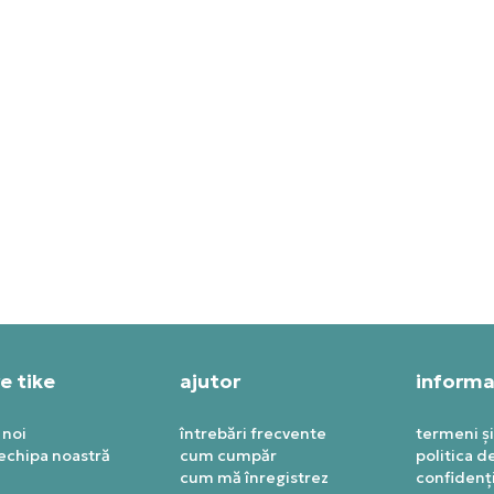
IDAS PANTOFI SPORT Y-3 S-
ADIDAS PANTOFI SPORT Y-
NDO TRAIL
KAIWA
T SPECIAL
PRET SPECIAL
55,19
RON
1.322,39
RON
e tike
ajutor
informaț
 noi
întrebări frecvente
termeni și
 echipa noastră
cum cumpăr
politica d
cum mă înregistrez
confidenți