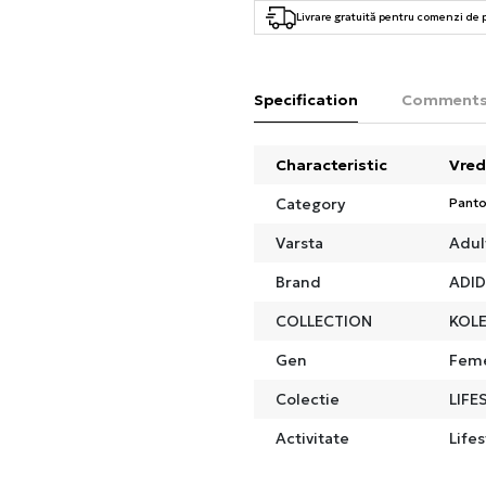
Livrare gratuită pentru comenzi de
Specification
Comment
Characteristic
Vred
Category
Panto
Varsta
Adul
Brand
ADI
COLLECTION
KOLE
Gen
Fem
Colectie
LIFE
Activitate
Lifes