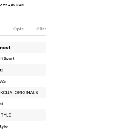
 peste
400 RON
s
Opis
Găsește în magazin
nost
fi Sport
ti
DAS
KCIJA-ORIGINALS
ei
STYLE
tyle