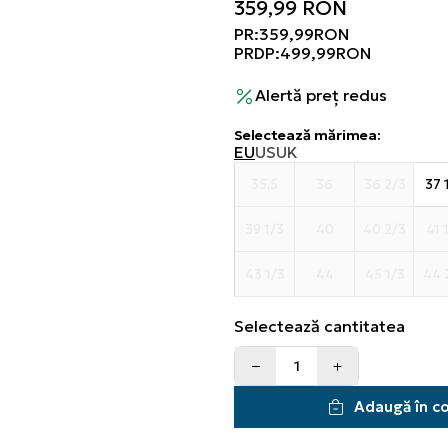
359,99
RON
PR:
359,99
RON
PRDP:
499,99
RON
Alertă preț redus
Selectează mărimea
:
EU
US
UK
35.5
36
36 2/3
37 
39 1/3
40
40 2/3
41 
43 1/3
44
45 1/3
44 
Selectează cantitatea
Adaugă în c