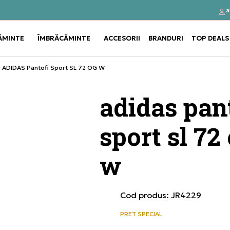
a
Click&Collect
Cumpă
ĂMINTE
ÎMBRĂCĂMINTE
ACCESORII
BRANDURI
TOP DEALS
Use shift+Enter to open or clos
Use shift+Enter to open or clos
ADIDAS Pantofi Sport SL 72 OG W
adidas pan
sport sl 72
w
Cod produs:
JR4229
PRET SPECIAL