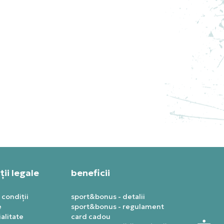
3
ADIDAS PANTOFI SPORT Y-3
ADIOS PRO 3 LX
PRET SPECIAL
1.267,19
RON
ii legale
beneficii
 condiții
sport&bonus - detalii
e
sport&bonus - regulament
alitate
card cadou