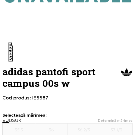
1
2
3
4
5
adidas pantofi sport
campus 00s w
Cod produs:
IE5587
Selectează mărimea
:
EU
US
UK
Determină mărimea
35.5
36
36 2/3
37 1/3