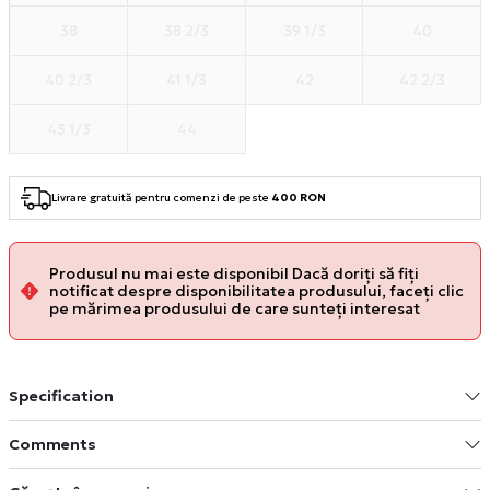
38
38 2/3
39 1/3
40
40 2/3
41 1/3
42
42 2/3
43 1/3
44
Livrare gratuită pentru comenzi de peste
400 RON
Produsul nu mai este disponibil Dacă doriți să fiți
notificat despre disponibilitatea produsului, faceți clic
pe mărimea produsului de care sunteți interesat
Specification
Comments