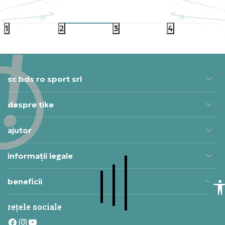
884,99
RON
884,9
1
2
3
4
sc bds ro sport srl
despre tike
ajutor
informații legale
beneficii
rețele sociale