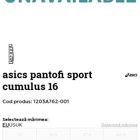
1
2
3
4
5
asics pantofi sport
cumulus 16
Cod produs:
1203A762-001
Selectează mărimea
:
EU
US
UK
Determină mărimea
39
39.5
37.5
40.5