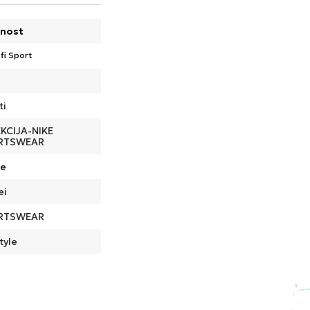
nost
fi Sport
ti
KCIJA-NIKE
RTSWEAR
de
ei
RTSWEAR
tyle