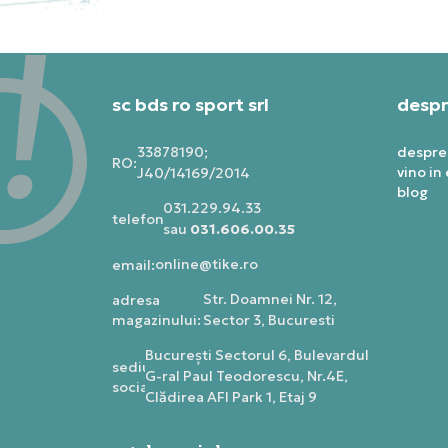
sc bds ro sport srl
despr
33878190;
despre
RO:
vino in
J40/14169/2014
blog
031.229.94.33
telefon:
sau
031.606.00.35
online@tike.ro
email:
Str. Doamnei Nr. 12,
adresa
magazinului:
Sector 3, Bucuresti
Bucureşti Sectorul 6, Bulevardul
sediu
G-ral Paul Teodorescu, Nr.4E,
social:
Clădirea AFI Park 1, Etaj 9