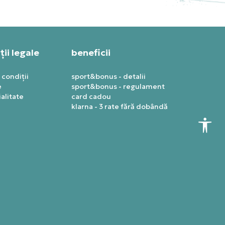
ii legale
beneficii
 condiții
sport&bonus - detalii
e
sport&bonus - regulament
alitate
card cadou
klarna - 3 rate fără dobândă