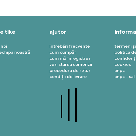
e tike
ajutor
informaț
 noi
întrebări frecvente
termeni și
 echipa noastră
cum cumpăr
politica d
cum mă înregistrez
confidenți
vezi starea comenzii
cookies
procedura de retur
anpc
condiții de livrare
anpc – sal