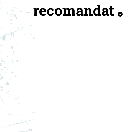
recomandat
NIKE PANTOFI SPORT
NI
PEGASUS PREMIUM
JO
1.099,99
RON
1.0