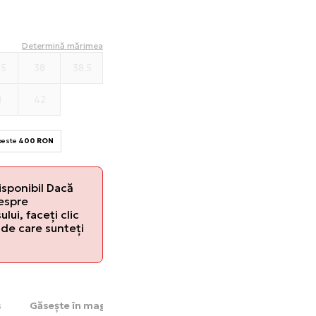
Determină mărimea
.5
38
38.5
1
42
 peste
400 RON
isponibil Dacă
despre
lui, faceți clic
de care sunteți
s
Găsește în magazin