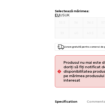
Selectează mărimea
:
EU
US
UK
35.5
36
36.5
37
39
40
40.5
4
Livrare gratuită pentru comenzi de
Produsul nu mai este d
doriți să fiți notificat 
disponibilitatea produsu
pe mărimea produsului 
interesat
Specification
Comment