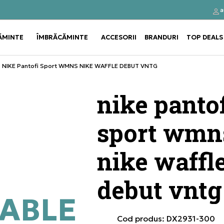
a
Click&Collect
Cumpă
ĂMINTE
ÎMBRĂCĂMINTE
ACCESORII
BRANDURI
TOP DEALS
Use shift+Enter to open or clos
Use shift+Enter to open or clos
NIKE Pantofi Sport WMNS NIKE WAFFLE DEBUT VNTG
nike pantof
sport wmn
nike waffl
debut vntg
ABLE
Cod produs:
DX2931-300