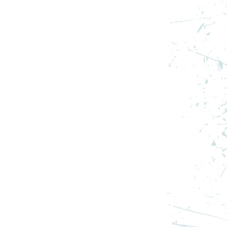
S
NIKE PANTOFI SPORT AIR
JORDAN 13 RETRO “WHITE
AND UNIVERSITY RED”
999,99
RON