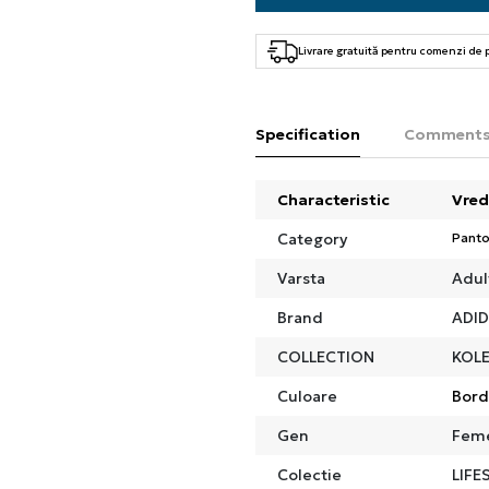
Livrare gratuită pentru comenzi de
Specification
Comment
Characteristic
Vred
Category
Panto
Varsta
Adul
Brand
ADI
COLLECTION
KOLE
Culoare
Bor
Gen
Fem
Colectie
LIFE