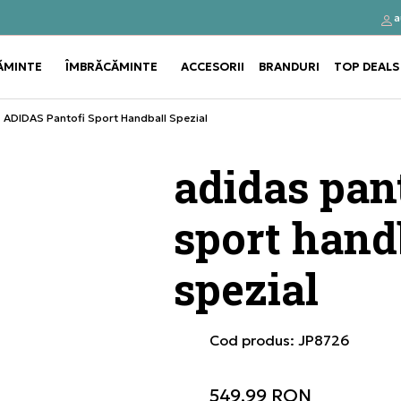
a
Click&Collect
Cumpă
ĂMINTE
ÎMBRĂCĂMINTE
ACCESORII
BRANDURI
TOP DEALS
Use shift+Enter to open or clos
Use shift+Enter to open or clos
ADIDAS Pantofi Sport Handball Spezial
adidas pan
sport hand
spezial
Cod produs:
JP8726
549,99
RON