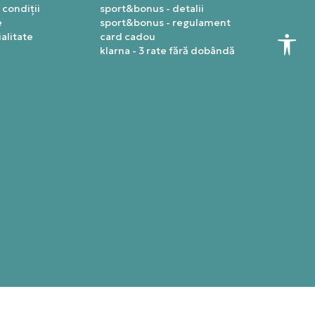
 condiții
sport&bonus - detalii
e
sport&bonus - regulament
alitate
card cadou
klarna - 3 rate fără dobândă