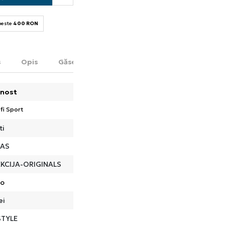
 peste
400 RON
s
Opis
Găsește în magazin
nost
fi Sport
ti
DAS
KCIJA-ORIGINALS
do
ei
STYLE