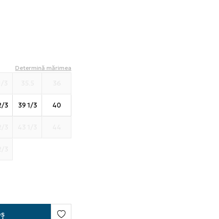
Determină mărimea
1/3
35.5
36
2/3
39 1/3
40
2/3
43 1/3
44
2/3
oș