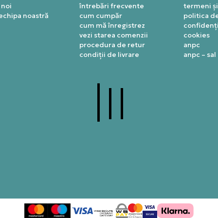
 noi
întrebări frecvente
termeni și
 echipa noastră
cum cumpăr
politica d
cum mă înregistrez
confidenți
vezi starea comenzii
cookies
procedura de retur
anpc
condiții de livrare
anpc – sal