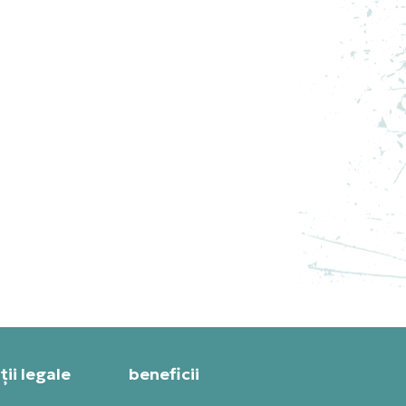
3
ADIDAS PANTOFI SPORT Y-3
ADIOS PRO 3 LX
PRET SPECIAL
1.267,19
RON
ii legale
beneficii