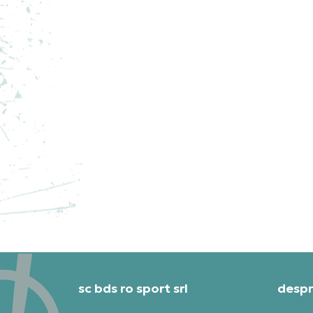
ADIDAS PANTOFI SPORT Y-3
AD
GENDO BOOT
GE
PRET SPECIAL
PRE
2.750,39
RON
1.5
sc bds ro sport srl
despr