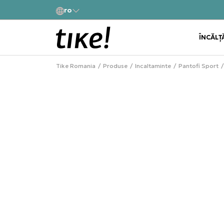
a
ro
Alătură-te și obține -10% la prima comandă
ÎNCĂLȚ
Tike Romania
Produse
Incaltaminte
Pantofi Sport
NEW