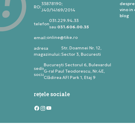
33878190;
despre
RO:
vino in
J40/14169/2014
blog
031.229.94.33
telefon:
sau
031.606.00.35
online@tike.ro
email:
Str. Doamnei Nr. 12,
adresa
magazinului:
Sector 3, Bucuresti
Bucureşti Sectorul 6, Bulevardul
sediu
G-ral Paul Teodorescu, Nr.4E,
social:
Clădirea AFI Park 1, Etaj 9
rețele sociale