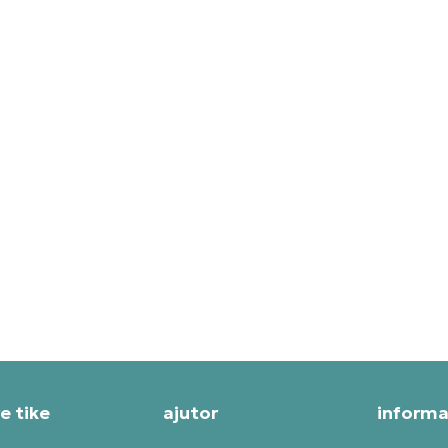
IDAS PANTOFI SPORT Y-3 S-
ADIDAS PANTOFI SPORT Y-
NDO TRAIL
KAIWA
T SPECIAL
PRET SPECIAL
55,19
RON
1.322,39
RON
e tike
ajutor
informaț