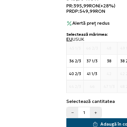
PR:
395,99
RON
(+28%)
PRDP:
549,99
RON
Alertă preț redus
Selectează mărimea
:
EU
US
UK
45 1/3
46 2/3
48
49 
36 2/3
37 1/3
38
38 
40 2/3
41 1/3
42
42 
44 2/3
46
47 1/3
48 
Selectează cantitatea
Adaugă în c